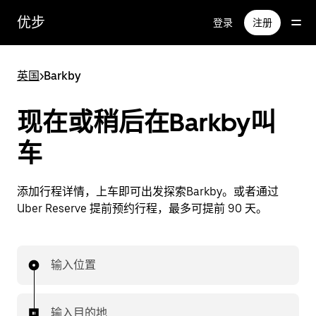
跳
优步
登录
注册
至
主
要
英国
>
Barkby
内
容
现在或稍后在Barkby叫
车
添加行程详情，上车即可出发探索Barkby。或者通过
Uber Reserve 提前预约行程，最多可提前 90 天。
输入位置
输入目的地