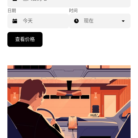
日期
时间
现在
按
查看价格
向
下
箭
头
键
可
浏
览
日
历
并
选
择