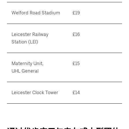
Welford Road Stadium
£19
Leicester Railway
£16
Station (LEI)
Maternity Unit,
£15
UHL General
Leicester Clock Tower
£14