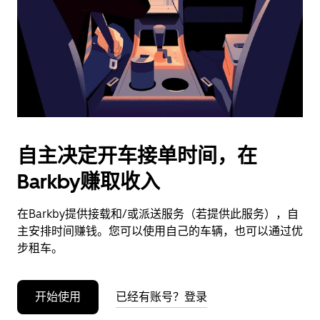
日
期。
按
退
出
键
可
关
闭
自主决定开车接单时间，在
日
Barkby赚取收入
历。
在Barkby提供接载和/或派送服务（若提供此服务），自
主安排时间赚钱。您可以使用自己的车辆，也可以通过优
步租车。
开始使用
已经有账号？登录