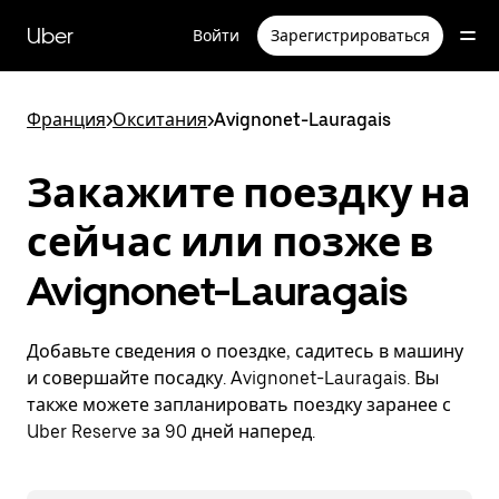
Пропустить
и
Uber
Войти
Зарегистрироваться
перейти
к
основному
содержимому
Франция
>
Окситания
>
Avignonet-Lauragais
Закажите поездку на
сейчас или позже в
Avignonet-Lauragais
Добавьте сведения о поездке, садитесь в машину
и совершайте посадку. Avignonet-Lauragais. Вы
также можете запланировать поездку заранее с
Uber Reserve за 90 дней наперед.