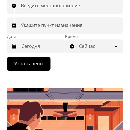
Введите местоположение
Укажите пункт назначения
Дата
Время
Сейчас
Нажмите
Узнать цены
стрелку
вниз,
чтобы
перейти
к
календарю
и
выбрать
дату.
Чтобы
закрыть
календарь,
нажмите