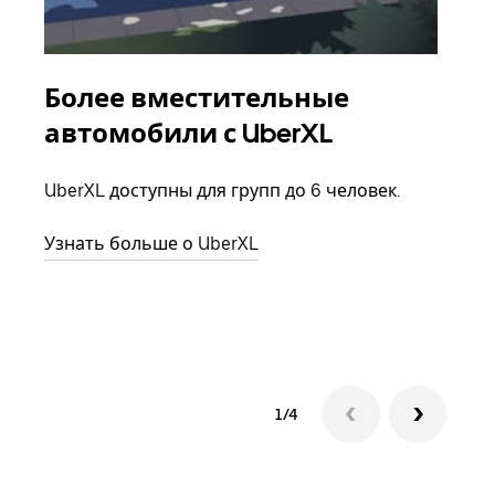
Более вместительные
Гр
автомобили с UberXL
Когд
семь
UberXL доступны для групп до 6 человек.
выбр
назн
Узнать больше о UberXL
Узна
1/4