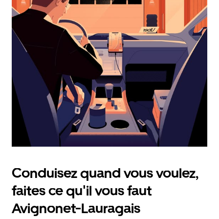
calendrier
et
sélectionner
une
date.
Appuyez
sur
la
touche
d'échappement
pour
fermer
le
calendrier.
Conduisez quand vous voulez,
faites ce qu'il vous faut
Avignonet-Lauragais