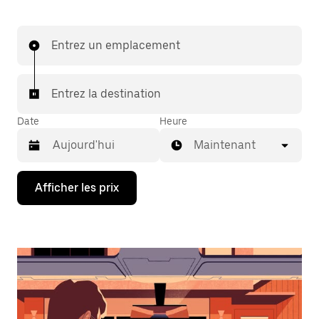
Entrez un emplacement
Entrez la destination
Date
Heure
Maintenant
Appuyez
Afficher les prix
sur
la
flèche
vers
le
bas
pour
interagir
avec
le