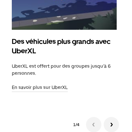
Des véhicules plus grands avec
Co
UberXL
Lors
votr
UberXL est offert pour des groupes jusqu’à 6
ajou
personnes.
de d
En savoir plus sur UberXL
En s
1/4