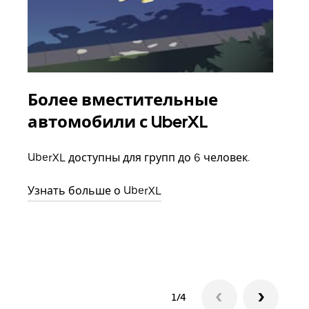
Более вместительные
Гр
автомобили с UberXL
Когд
семь
UberXL доступны для групп до 6 человек.
выбр
назн
Узнать больше о UberXL
Узна
1/4