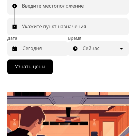
Введите местоположение
Укажите пункт назначения
Дата
Время
Сейчас
Нажмите
Узнать цены
стрелку
вниз,
чтобы
перейти
к
календарю
и
выбрать
дату.
Чтобы
закрыть
календарь,
нажмите