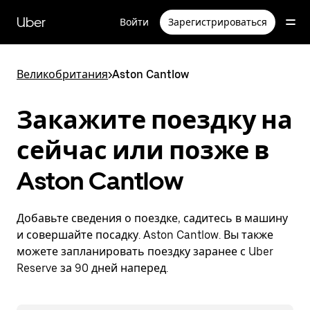
Пропустить
и
Uber
Войти
Зарегистрироваться
перейти
к
основному
содержимому
Великобритания
>
Aston Cantlow
Закажите поездку на
сейчас или позже в
Aston Cantlow
Добавьте сведения о поездке, садитесь в машину
и совершайте посадку. Aston Cantlow. Вы также
можете запланировать поездку заранее с Uber
Reserve за 90 дней наперед.