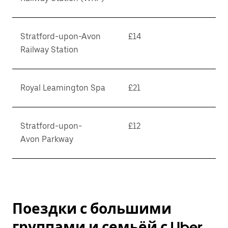
Stratford-upon-Avon
£14
Railway Station
Royal Leamington Spa
£21
Stratford-upon-
£12
Avon Parkway
Поездки с большими
группами и семьёй с Uber