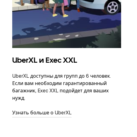
UberXL и Exec XXL
Гр
UberXL доступны для групп до 6 человек.
Когд
Если вам необходим гарантированный
семь
багажник, Exec XXL подойдет для ваших
выбр
нужд.
назн
Узнать больше о UberXL
Узна