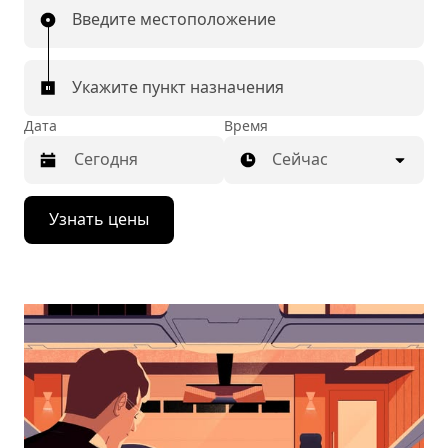
Введите местоположение
Укажите пункт назначения
Дата
Время
Сейчас
Нажмите
Узнать цены
стрелку
вниз,
чтобы
перейти
к
календарю
и
выбрать
дату.
Чтобы
закрыть
календарь,
нажмите