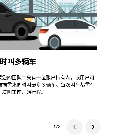
时叫多辆车
Uber Shu
果您的团队中只有一位账户持有人，该用户可
我们的班车
根据需求同时叫最多 3 辆车。每次叫车都需在
动场馆。
一次叫车前开始行程。
查看接驳车
1/2