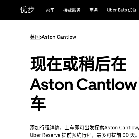
跳
优步
乘车
接载服务
商务
Uber Eats 优食
至
主
要
内
英国
>
Aston Cantlow
容
现在或稍后在
Aston Cantlo
车
添加行程详情，上车即可出发探索Aston Cantlo
Uber Reserve 提前预约行程，最多可提前 90 天