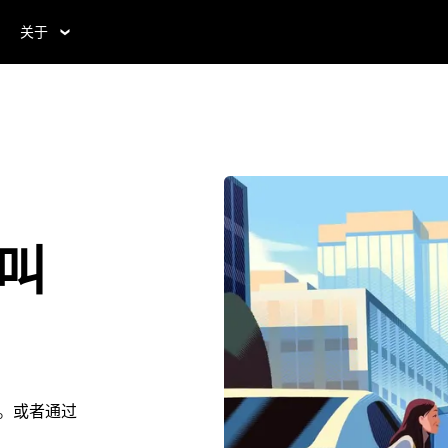
关于
w叫
w。或者通过
。