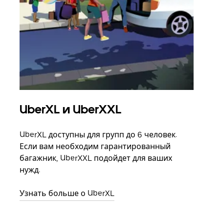
UberXL и UberXXL
Гр
UberXL доступны для групп до 6 человек.
Когд
Если вам необходим гарантированный
семь
багажник, UberXXL подойдет для ваших
выбр
нужд.
назн
Узнать больше о UberXL
Узна