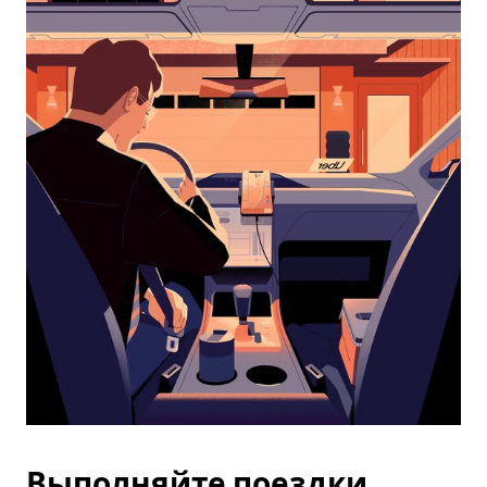
календарю
и
выбрать
дату.
Чтобы
закрыть
календарь,
нажмите
Esc.
Выполняйте поездки,