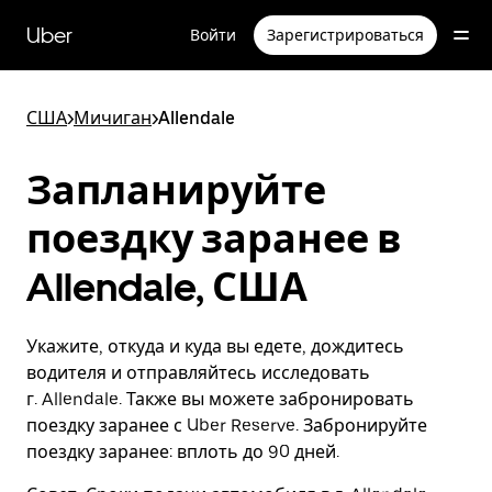
Пропустить
и
Uber
Войти
Зарегистрироваться
перейти
к
основному
содержимому
США
>
Мичиган
>
Allendale
Запланируйте
поездку заранее в
Allendale, США
Укажите, откуда и куда вы едете, дождитесь
водителя и отправляйтесь исследовать
г. Allendale. Также вы можете забронировать
поездку заранее с Uber Reserve. Забронируйте
поездку заранее: вплоть до 90 дней.