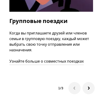
Групповые поездки
За
ав
Когда вы приглашаете друзей или членов
семьи в групповую поездку, каждый может
Если
выбрать свою точку отправления или
акка
назначения.
тре
нача
Узнайте больше о совместных поездках
сле
1/3