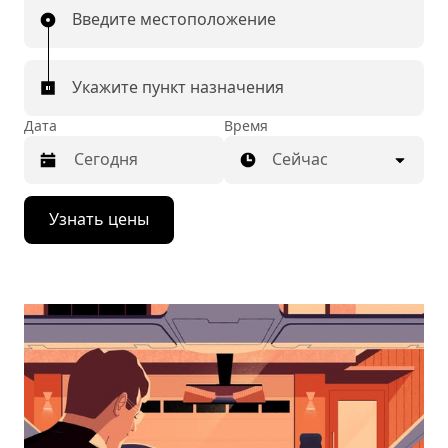
Введите местоположение
Укажите пункт назначения
Дата
Время
Сейчас
Нажмите
Узнать цены
стрелку
вниз,
чтобы
перейти
к
календарю
и
выбрать
дату.
Чтобы
закрыть
календарь,
нажмите