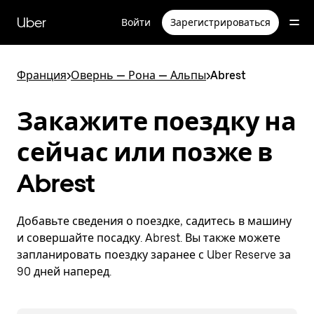
Пропустить
и
Uber
Войти
Зарегистрироваться
перейти
к
основному
содержимому
Франция
>
Овернь — Рона — Альпы
>
Abrest
Закажите поездку на
сейчас или позже в
Abrest
Добавьте сведения о поездке, садитесь в машину
и совершайте посадку. Abrest. Вы также можете
запланировать поездку заранее с Uber Reserve за
90 дней наперед.