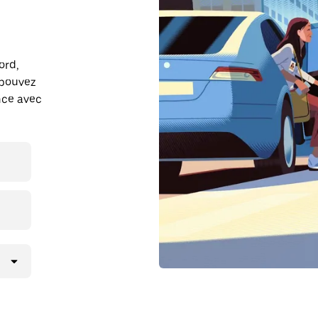
ord,
 pouvez
ance avec