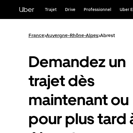
Passer
au
Uber
Trajet
Drive
Professionnel
Uber E
contenu
principal
France
>
Auvergne-Rhône-Alpes
>
Abrest
Demandez un
trajet dès
maintenant ou
pour plus tard 