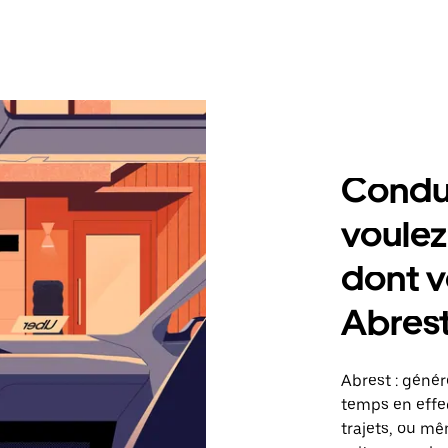
Condu
voulez
dont v
Abres
Abrest : géné
temps en effec
trajets, ou mê