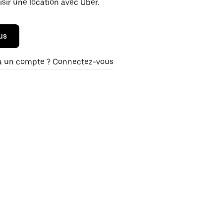
isir une location avec Uber.
us
à un compte ? Connectez-vous