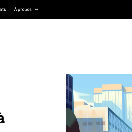
ats
À propos
à