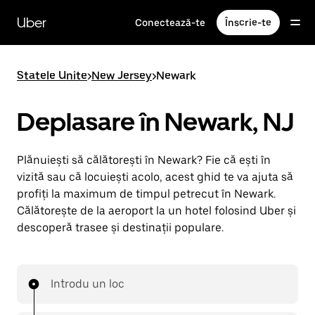
Accesează
direct
Uber
Conectează-te
Înscrie-te
conținutul
principal
Statele Unite
>
New Jersey
>
Newark
Deplasare în Newark, NJ
Plănuiești să călătorești în Newark? Fie că ești în
vizită sau că locuiești acolo, acest ghid te va ajuta să
profiți la maximum de timpul petrecut în Newark.
Călătorește de la aeroport la un hotel folosind Uber și
descoperă trasee și destinații populare.
Introdu un loc