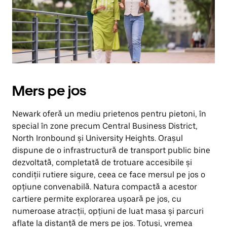
Închide
calendarul
apăsând
pe
butonul
Escape.
Mers pe jos
Newark oferă un mediu prietenos pentru pietoni, în
special în zone precum Central Business District,
North Ironbound și University Heights. Orașul
dispune de o infrastructură de transport public bine
dezvoltată, completată de trotuare accesibile și
condiții rutiere sigure, ceea ce face mersul pe jos o
opțiune convenabilă. Natura compactă a acestor
cartiere permite explorarea ușoară pe jos, cu
numeroase atracții, opțiuni de luat masa și parcuri
aflate la distanță de mers pe jos. Totuși, vremea