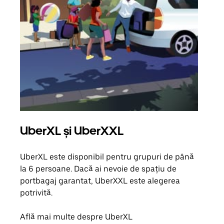
UberXL și UberXXL
Căl
UberXL este disponibil pentru grupuri de până
Când 
la 6 persoane. Dacă ai nevoie de spațiu de
de g
portbagaj garantat, UberXXL este alegerea
prop
potrivită.
Află
Află mai multe despre UberXL