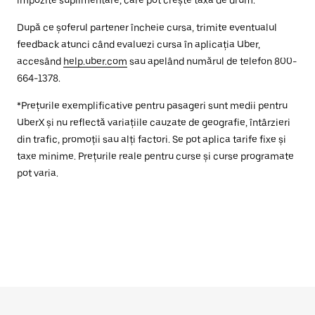
impozite suplimentare, care pot crește taxa de drum.
După ce șoferul partener încheie cursa, trimite eventualul
feedback atunci când evaluezi cursa în aplicația Uber,
accesând
help.uber.com
sau apelând numărul de telefon 800-
664-1378.
*Prețurile exemplificative pentru pasageri sunt medii pentru
UberX și nu reflectă variațiile cauzate de geografie, întârzieri
din trafic, promoții sau alți factori. Se pot aplica tarife fixe și
taxe minime. Prețurile reale pentru curse și curse programate
pot varia.