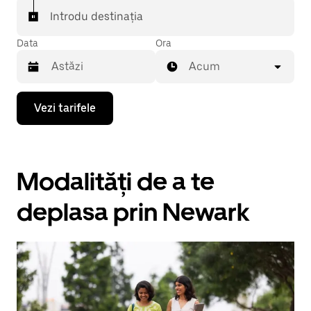
Introdu destinația
Data
Ora
Acum
Pentru
Vezi tarifele
a
deschide
calendarul
și
a
Modalități de a te
selecta
o
dată,
deplasa prin Newark
apasă
pe
tasta
cu
săgeata
îndreptată
în
jos.