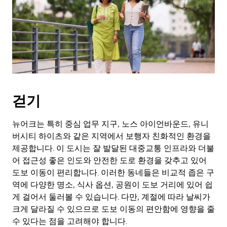
키
를
눌
러
날
짜
를
선
택
걷기
하
세
요.
뉴어크는 특히 중심 업무 지구, 노스 아이언바운드, 유니
캘
버시티 하이츠와 같은 지역에서 보행자 친화적인 환경을
린
제공합니다. 이 도시는 잘 발달된 대중교통 인프라와 더불
더
어 접근성 좋은 인도와 안전한 도로 환경을 갖추고 있어
를
도보 이동이 편리합니다. 이러한 동네들은 비교적 좁은 구
닫
역에 다양한 명소, 식사 옵션, 공원이 도보 거리에 있어 쉽
으
게 걸어서 둘러볼 수 있습니다. 다만, 계절에 따라 날씨가
려
면
크게 달라질 수 있으므로 도보 이동의 편안함에 영향을 줄
Esc
수 있다는 점을 고려해야 합니다.