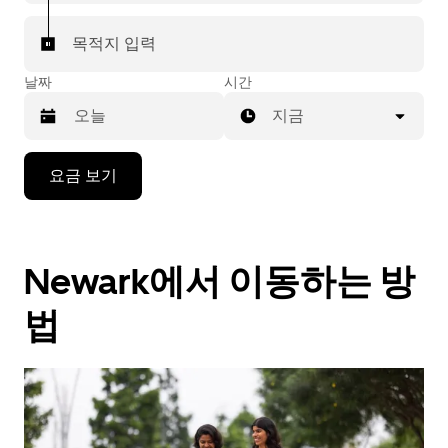
목적지 입력
날짜
시간
지금
캘
요금 보기
린
더
를
조
Newark에서 이동하는 방
작
하
려
법
면
아
래
화
살
표