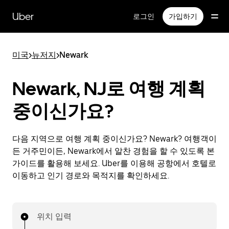
메
인
Uber
로그인
가입하기
콘
텐
츠
미국
>
뉴저지
>
Newark
로
건
너
Newark, NJ로 여행 계획
뛰
기
중이신가요?
다음 지역으로 여행 계획 중이신가요? Newark? 여행객이
든 거주민이든, Newark에서 알찬 경험을 할 수 있도록 본
가이드를 활용해 보세요. Uber를 이용해 공항에서 호텔로
이동하고 인기 경로와 목적지를 확인하세요.
위치 입력