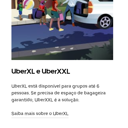
UberXL e UberXXL
Vi
UberXL está disponível para grupos até 6
Quan
pessoas. Se precisa de espaço de bagageira
para
garantido, UberXXL é a solução.
pode
ou d
Saiba mais sobre o UberXL
Saib