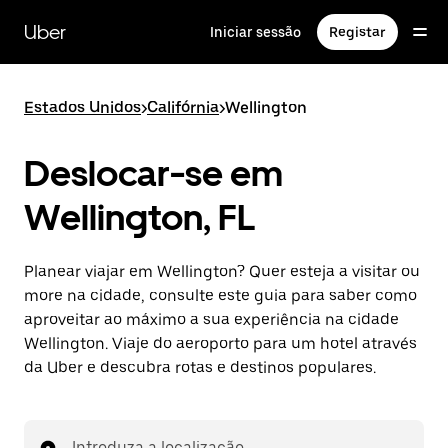
Avançar
para
Uber
Iniciar sessão
Registar
o
conteúdo
principal
Estados Unidos
>
Califórnia
>
Wellington
Deslocar-se em
Wellington, FL
Planear viajar em Wellington? Quer esteja a visitar ou
more na cidade, consulte este guia para saber como
aproveitar ao máximo a sua experiência na cidade
Wellington. Viaje do aeroporto para um hotel através
da Uber e descubra rotas e destinos populares.
Introduza a localização