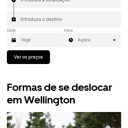
Introduza o destino
Date
Hora
Agora
Prima
Ver os preços
a
tecla
da
seta
para
Formas de se deslocar
interagir
com
o
em Wellington
calendário
e
selecionar
uma
data.
Prima