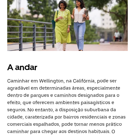
o
botão
Esc
para
fechar
o
calendário.
A andar
Caminhar em Wellington, na Califórnia, pode ser
agradável em determinadas áreas, especialmente
dentro de parques e caminhos designados para o
efeito, que oferecem ambientes paisagísticos e
seguros. No entanto, a disposição suburbana da
cidade, caraterizada por bairros residenciais e zonas
comerciais espalhados, pode tornar menos prático
caminhar para chegar aos destinos habituais. O