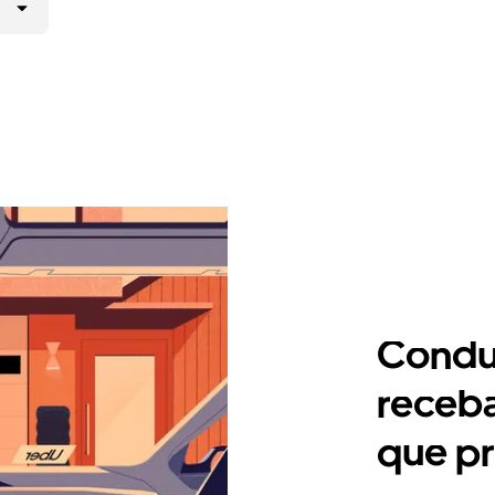
Condu
receb
que pr