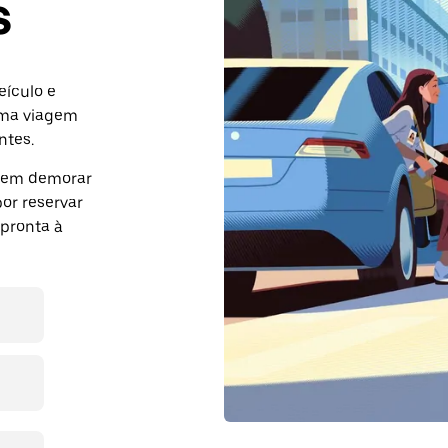
s
eículo e
uma viagem
ntes.
dem demorar
or reservar
pronta à