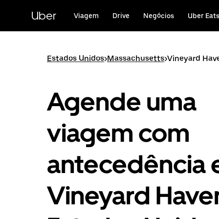
Avançar
para
Uber
Viagem
Drive
Negócios
Uber Eat
o
conteúdo
principal
Estados Unidos
>
Massachusetts
>
Vineyard Hav
Agende uma
viagem com
antecedência
Vineyard Have