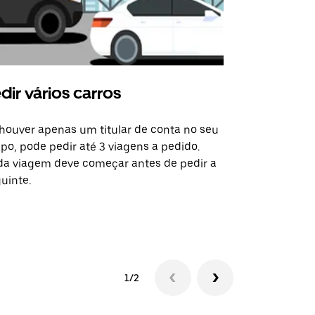
dir vários carros
Uber Shu
houver apenas um titular de conta no seu
A opção de s
po, pode pedir até 3 viagens a pedido.
determinado
a viagem deve começar antes de pedir a
locais de ev
uinte.
Ver disponib
1/2