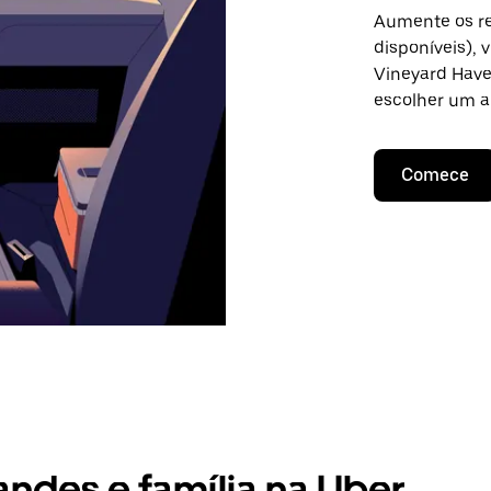
Aumente os re
disponíveis),
Vineyard Haven
escolher um a
Comece
andes e família na Uber