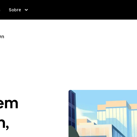
s
Sobre
en
 em
n,