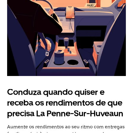
Prima
o
botão
Esc
para
fechar
o
calendário.
Conduza quando quiser e
receba os rendimentos de que
precisa La Penne-Sur-Huveaun
Aumente os rendimentos ao seu ritmo com entregas