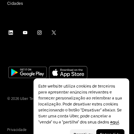
Cidades
Este website utiliza cookies de terceiros
para apresentar anúncios relevantes e
fornecer personalização ao relembrar a sua
©
2026
Uber Technologies Inc.
localização. Pode desativar estes cookies
selecionando o botão "Desativar" abaixo. Se
tiver uma conta Uber, pode cancelar a
"venda" ou a "partilha" dos seus dados
aqui
.
Privacidade
Acessibilidade
Termos