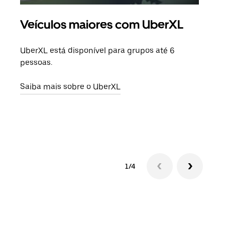
Veículos maiores com UberXL
Vi
UberXL está disponível para grupos até 6
Quan
pessoas.
para
pode
Saiba mais sobre o UberXL
ou d
Saib
1/4