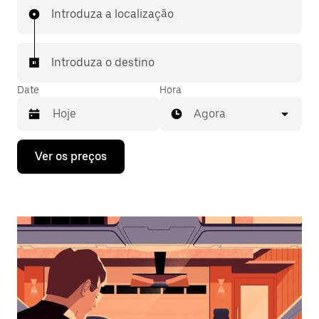
Introduza a localização
Introduza o destino
Date
Hora
Agora
Prima
Ver os preços
a
tecla
da
seta
para
interagir
com
o
calendário
e
selecionar
uma
data.