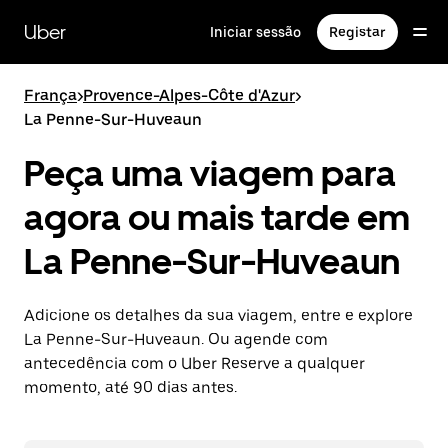
Avançar
para
Uber
Iniciar sessão
Registar
o
conteúdo
principal
França
>
Provence-Alpes-Côte d'Azur
>
La Penne-Sur-Huveaun
Peça uma viagem para
agora ou mais tarde em
La Penne-Sur-Huveaun
Adicione os detalhes da sua viagem, entre e explore
La Penne-Sur-Huveaun. Ou agende com
antecedência com o Uber Reserve a qualquer
momento, até 90 dias antes.