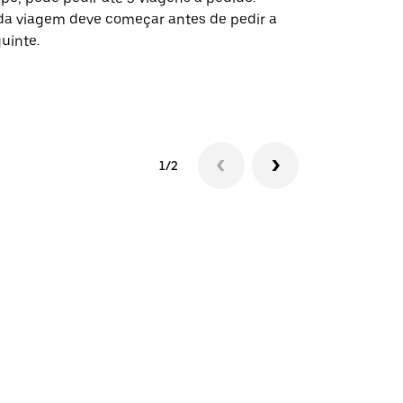
a viagem deve começar antes de pedir a
locais de ev
uinte.
Ver disponib
1/2