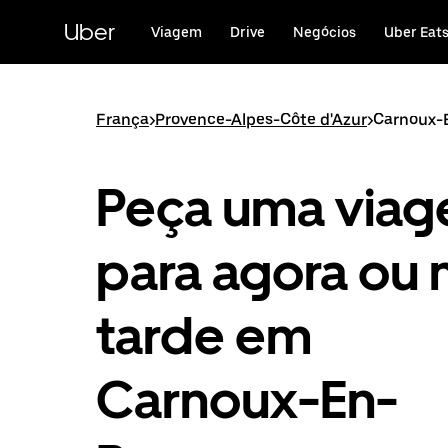
Avançar
para
Uber
Viagem
Drive
Negócios
Uber Eat
o
conteúdo
principal
França
>
Provence-Alpes-Côte d'Azur
>
Carnoux-
Peça uma via
para agora ou 
tarde em
Carnoux-En-