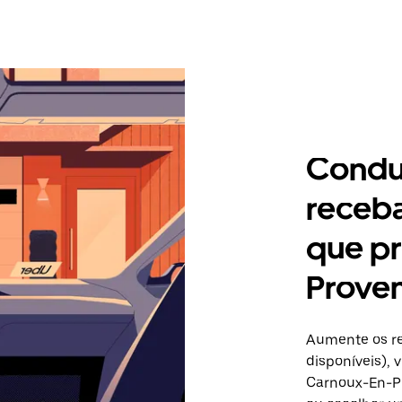
Condu
receb
que pr
Prove
Aumente os re
disponíveis),
Carnoux-En-Pr