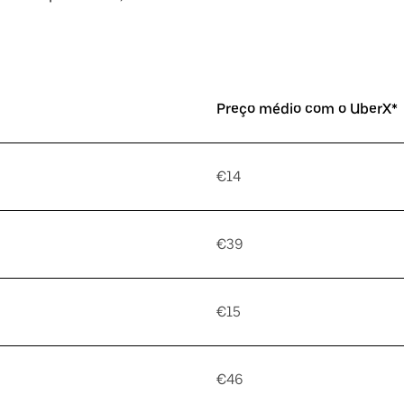
Preço médio com o UberX*
€14
€39
€15
€46