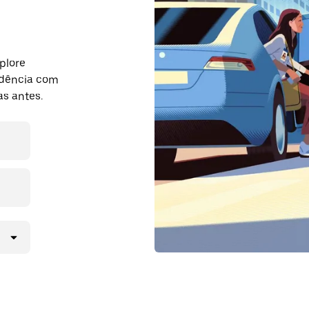
plore
dência com
s antes.