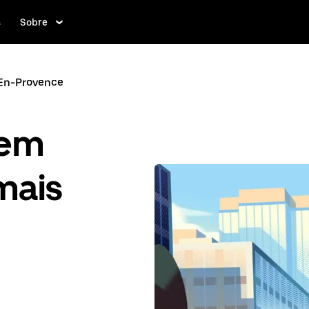
s
Sobre
En-Provence
gem
mais