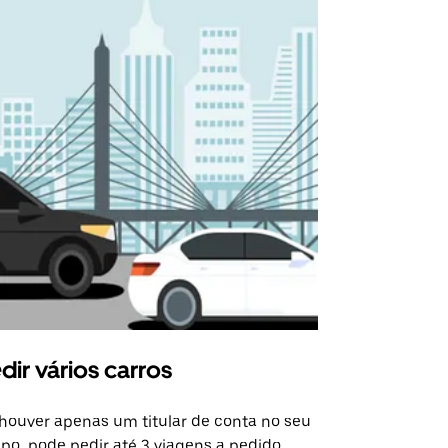
dir vários carros
Uber Shu
houver apenas um titular de conta no seu
A opção de s
po, pode pedir até 3 viagens a pedido.
determinado