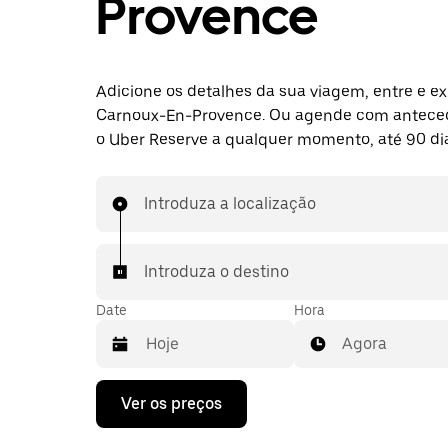
Provence
Adicione os detalhes da sua viagem, entre e ex
Carnoux-En-Provence. Ou agende com antece
o Uber Reserve a qualquer momento, até 90 dia
Introduza a localização
Introduza o destino
Date
Hora
Agora
Prima
Ver os preços
a
tecla
da