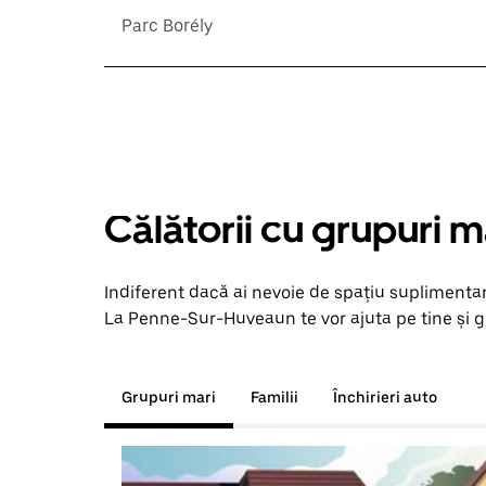
Parc Borély
Călătorii cu grupuri m
Indiferent dacă ai nevoie de spațiu suplimentar
La Penne-Sur-Huveaun te vor ajuta pe tine și gr
Grupuri mari
Familii
Închirieri auto