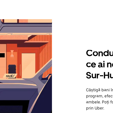
Condu 
ce ai 
Sur-H
Câștigă bani 
program, efect
ambele. Poți f
prin Uber.