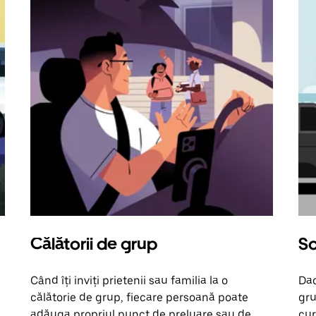
Călătorii de grup
So
Când îți inviți prietenii sau familia la o
Dac
călătorie de grup, fiecare persoană poate
gru
adăuga propriul punct de preluare sau de
cur