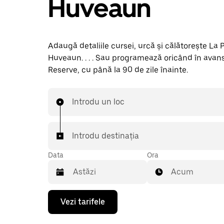
Huveaun
Adaugă detaliile cursei, urcă și călătorește La
Huveaun. . . . Sau programează oricând în avan
Reserve, cu până la 90 de zile înainte.
Introdu un loc
Introdu destinația
Data
Ora
Acum
Pentru
Vezi tarifele
a
deschide
calendarul