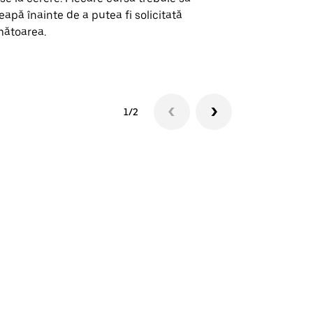
eapă înainte de a putea fi solicitată
ătoarea.
Vezi disponib
1/2