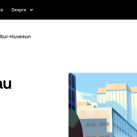
ts
Despre
-Sur-Huveaun
au