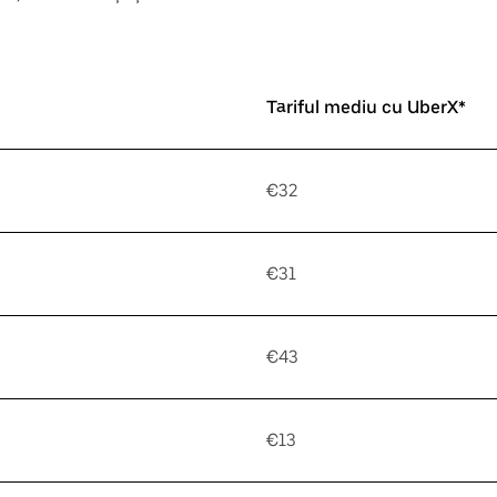
Tariful mediu cu UberX*
€32
€31
€43
€13