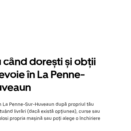
când dorești și obții
nevoie în La Penne-
uveaun
în La Penne-Sur-Huveaun după propriul tău
uând livrări (dacă există opțiunea), curse sau
olosi propria mașină sau poți alege o închiriere