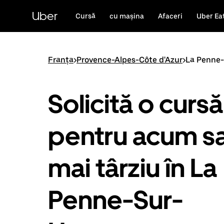
Accesează
direct
Uber
Cursă
cu mașina
Afaceri
Uber Ea
conținutul
principal
Franța
>
Provence-Alpes-Côte d'Azur
>
La Penne
Solicită o cursă
pentru acum s
mai târziu în La
Penne-Sur-