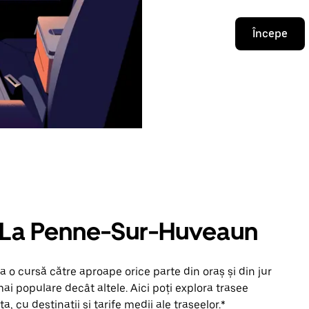
Începe
în La Penne-Sur-Huveaun
 o cursă către aproape orice parte din oraș și din jur
i populare decât altele. Aici poți explora trasee
, cu destinații și tarife medii ale traseelor.*