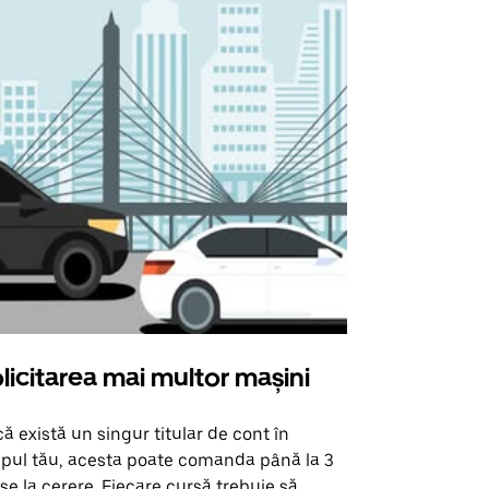
licitarea mai multor mașini
Uber Shu
ă există un singur titular de cont în
Opțiunea noa
pul tău, acesta poate comanda până la 3
pentru anumi
se la cerere. Fiecare cursă trebuie să
locații de 