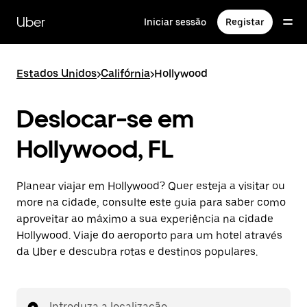
Avançar
para
Uber
Iniciar sessão
Registar
o
conteúdo
principal
Estados Unidos
>
Califórnia
>
Hollywood
Deslocar-se em
Hollywood, FL
Planear viajar em Hollywood? Quer esteja a visitar ou
more na cidade, consulte este guia para saber como
aproveitar ao máximo a sua experiência na cidade
Hollywood. Viaje do aeroporto para um hotel através
da Uber e descubra rotas e destinos populares.
Introduza a localização