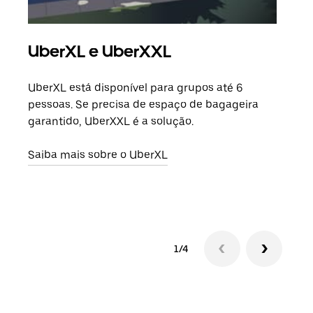
UberXL e UberXXL
Vi
UberXL está disponível para grupos até 6
Quan
pessoas. Se precisa de espaço de bagageira
para
garantido, UberXXL é a solução.
pode
ou d
Saiba mais sobre o UberXL
Saib
1/4