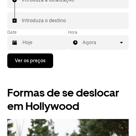
Introduza o destino
Date
Hora
Agora
Prima
Ver os preços
a
tecla
da
seta
para
Formas de se deslocar
interagir
com
o
em Hollywood
calendário
e
selecionar
uma
data.
Prima