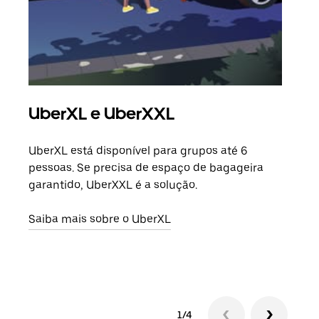
UberXL e UberXXL
Vi
UberXL está disponível para grupos até 6
Quan
pessoas. Se precisa de espaço de bagageira
para
garantido, UberXXL é a solução.
pode
ou d
Saiba mais sobre o UberXL
Saib
1/4