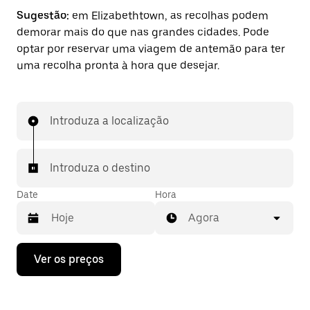
Sugestão:
em Elizabethtown, as recolhas podem
demorar mais do que nas grandes cidades. Pode
optar por reservar uma viagem de antemão para ter
uma recolha pronta à hora que desejar.
Introduza a localização
Introduza o destino
Date
Hora
Agora
Prima
Ver os preços
a
tecla
da
seta