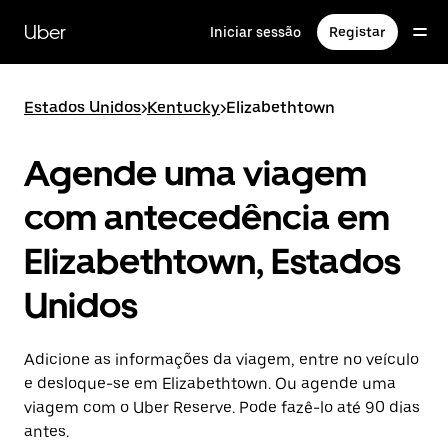
Avançar
para
Uber
Iniciar sessão
Registar
o
conteúdo
principal
Estados Unidos
>
Kentucky
>
Elizabethtown
Agende uma viagem
com antecedência em
Elizabethtown, Estados
Unidos
Adicione as informações da viagem, entre no veículo
e desloque-se em Elizabethtown. Ou agende uma
viagem com o Uber Reserve. Pode fazê-lo até 90 dias
antes.