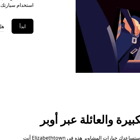
استخدام سيارتك ا
ابدأ
هل
رة والعائلة عبر أوبر
سواء كنت بحاجة إلى مساحة إضافية أو ترتيبات خاصة، ستساعدك خيارات المشاوير هذه في Elizabethtown أنت