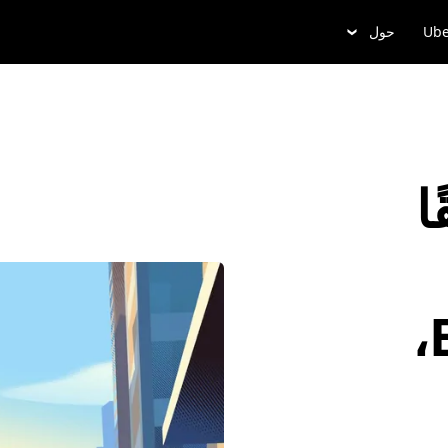
Ube
حول
ا
Elizabethtown،