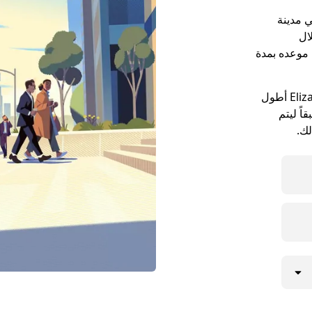
 مدينة
لال
بل موعده بمدة
قد تكون مواعيد الالتقاء في مدينة Elizabethtown أطول
ً ليتم
لك.