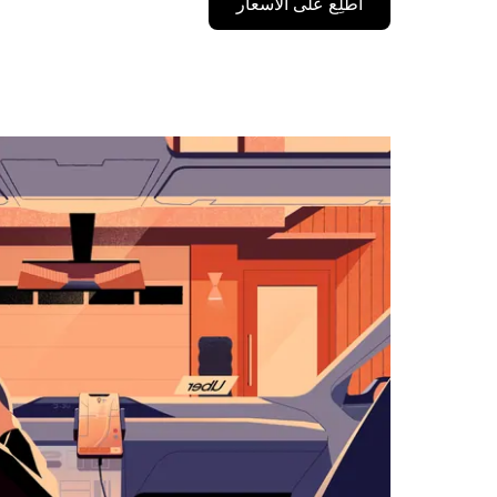
اطَّلِع على الأسعار
على
مفتاح
السهم
المتجه
للأسفل
لاستخدام
التقويم
واختيار
التاريخ.
اضغط
على
زر
الخروج
لإغلاق
التقويم.