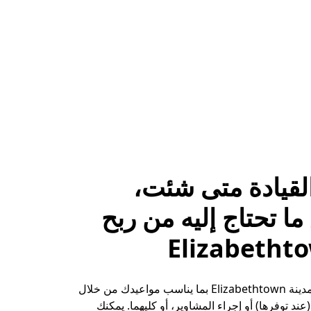
لقيادة متى شئت،
ا تحتاج إليه من ربح
حقِّق الأرباح في مدينة Elizabethtown بما يناسب مواعيدك من خلال
ند توفرها) أو إجراء المشاوير، أو كليهما. يمكنك