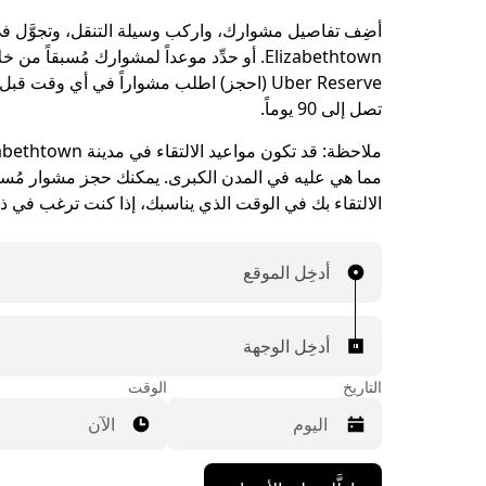
أضِف تفاصيل مشوارك، واركب وسيلة التنقل، وتجوَّل في
Elizabethtown. أو حدِّد موعداً لمشوارك مُسبقاً من خ
Uber Reserve (احجز) اطلب مشواراً في أي وقت ق
تصل إلى 90 يوماً.
ملاحظة:
مما هي عليه في المدن الكبرى. يمكنك حجز مشوار مُسبقا
الالتقاء بك في الوقت الذي يناسبك، إذا كنت ترغب في ذ
أدخِل الموقع
أدخِل الوجهة
التاريخ
الوقت
الآن
اضغط