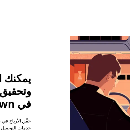
يمكنك ا
وتحقيق م
في Elizabethtown
خدمات التوصيل (ع