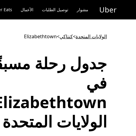
خطٍ
Uber
لوصول
مشوار
توصيل الطلبات
الأعمال
r Eats
لى
لمحتوى
لرئيسي
الولايات المتحدة
>
كنتاكي
>
Elizabethtown
جدول رحلة مسبقً
في
الولايات المتحدة