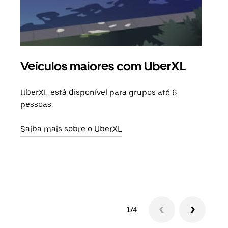
Veículos maiores com UberXL
Vi
UberXL está disponível para grupos até 6
Quan
pessoas.
para
pode
Saiba mais sobre o UberXL
ou d
Saib
1/4