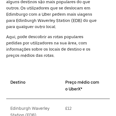
alguns destinos são mais populares do que
o
botão
outros. Os utilizadores que se deslocam em
Esc
Edimburgo com a Uber pedem mais viagens
para
para Edinburgh Waverley Station (EDB) do que
fechar
o
para qualquer outro local.
calendário.
Aqui, pode descobrir as rotas populares
pedidas por utilizadores na sua área, com
informações sobre os locais de destino e os
preços médios das rotas.
Destino
Preço médio com
o UberX*
Edinburgh Waverley
£12
Station (EDB)