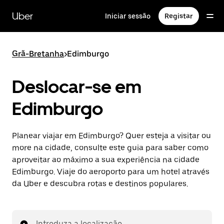
Avançar
para
Uber
Iniciar sessão
Registar
o
conteúdo
principal
Grã-Bretanha
>
Edimburgo
Deslocar-se em
Edimburgo
Planear viajar em Edimburgo? Quer esteja a visitar ou
more na cidade, consulte este guia para saber como
aproveitar ao máximo a sua experiência na cidade
Edimburgo. Viaje do aeroporto para um hotel através
da Uber e descubra rotas e destinos populares.
Introduza a localização