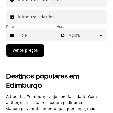
Introduza o destino
Date
Hora
Agora
Prima
Ver os preços
a
tecla
da
seta
para
Destinos populares em
interagir
com
Edimburgo
o
calendário
e
A Uber faz Edimburgo viaje com facilidade. Com
selecionar
uma
a Uber, os utilizadores podem pedir uma
data.
viagem para praticamente qualquer lugar, mas
Prima