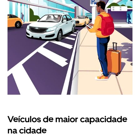
calendário
e
selecionar
uma
data.
Prima
o
botão
Esc
para
fechar
o
calendário.
Veículos de maior capacidade
na cidade