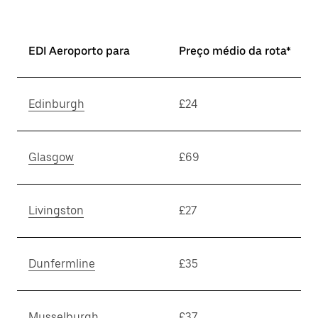
EDI Aeroporto para
Preço médio da rota*
Edinburgh
£24
Glasgow
£69
Livingston
£27
Dunfermline
£35
Musselburgh
£37