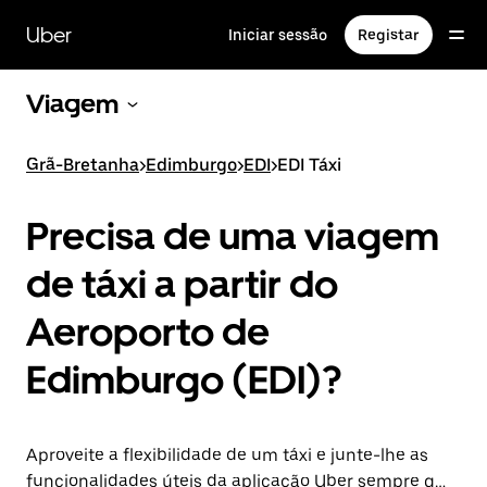
Avançar
para
Uber
Iniciar sessão
Registar
o
conteúdo
principal
Viagem
Grã-Bretanha
>
Edimburgo
>
EDI
>
EDI Táxi
Precisa de uma viagem
de táxi a partir do
Aeroporto de
Edimburgo (EDI)?
Aproveite a flexibilidade de um táxi e junte-lhe as
funcionalidades úteis da aplicação Uber sempre que