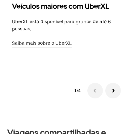
Veículos maiores com UberXL
Vi
UberXL está disponível para grupos de até 6
Ao c
pessoas.
sua 
adic
Saiba mais sobre o UberXL
dese
Saib
1/4
Viagens compartilhadas e