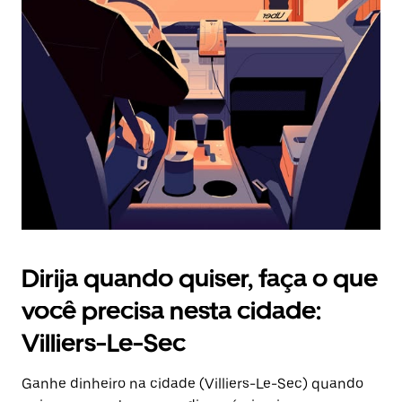
Pressione
a
tecla
“ESC”
para
fechar
o
calendário.
Dirija quando quiser, faça o que
você precisa nesta cidade:
Villiers-Le-Sec
Ganhe dinheiro na cidade (Villiers-Le-Sec) quando