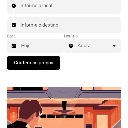
Informe o local
Informe o destino
Data
Horário
Agora
Pressione
Conferir os preços
a
seta
para
baixo
para
interagir
com
o
calendário
e
selecionar
uma
data.