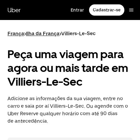
Pular
para
Uber
Entrar
Cadastrar-se
o
conteúdo
principal
França
>
Ilha da França
>
Villiers-Le-Sec
Peça uma viagem para
agora ou mais tarde em
Villiers-Le-Sec
Adicione as informações da sua viagem, entre no
carro e saia por aí Villiers-Le-Sec. Ou agende com o
Uber Reserve qualquer horário com até 90 dias
de antecedência.