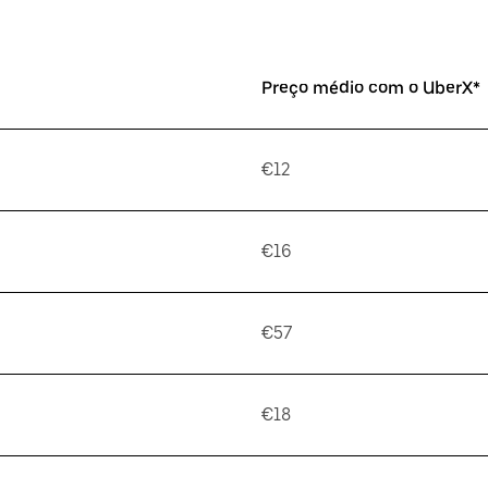
Preço médio com o UberX*
€12
€16
€57
€18