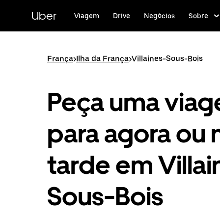
Pular
para
Uber
Viagem
Drive
Negócios
Sobre
o
conteúdo
principal
França
>
Ilha da França
>
Villaines-Sous-Bois
Peça uma via
para agora ou 
tarde em Villai
Sous-Bois