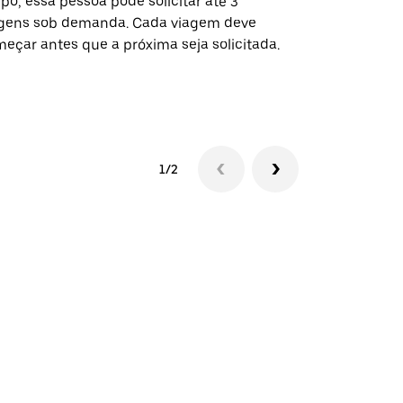
po, essa pessoa pode solicitar até 3
selecionadas
gens sob demanda. Cada viagem deve
eventos espe
eçar antes que a próxima seja solicitada.
Verifique a 
1/2