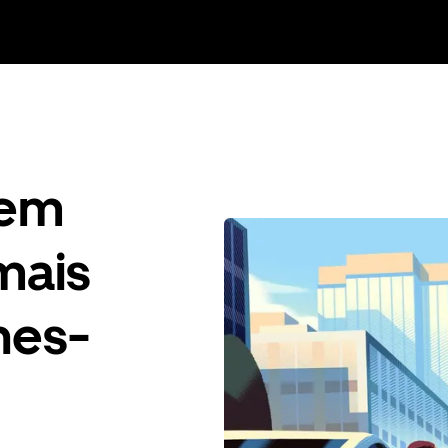
gem
mais
nes-