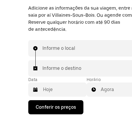
Adicione as informações da sua viagem, entre 
saia por aí Villaines-Sous-Bois. Ou agende com
Reserve qualquer horário com até 90 dias
de antecedência.
Informe o local
Informe o destino
Data
Horário
Agora
Pressione
Conferir os preços
a
seta
para
baixo
para