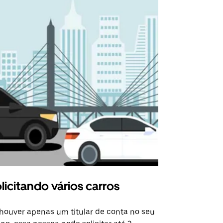
licitando vários carros
Uber Shu
houver apenas um titular de conta no seu
A opção Shut