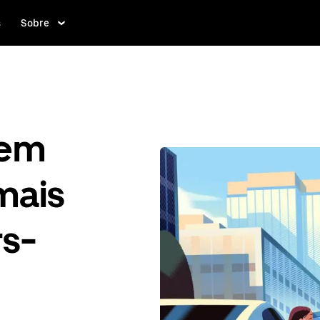
s
Sobre
gem
mais
rs-