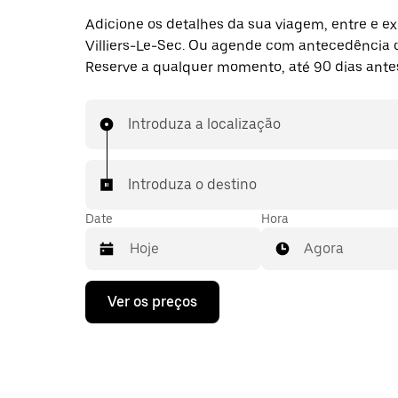
Adicione os detalhes da sua viagem, entre e ex
Villiers-Le-Sec. Ou agende com antecedência
Reserve a qualquer momento, até 90 dias ante
Introduza a localização
Introduza o destino
Date
Hora
Agora
Prima
Ver os preços
a
tecla
da
seta
para
interagir