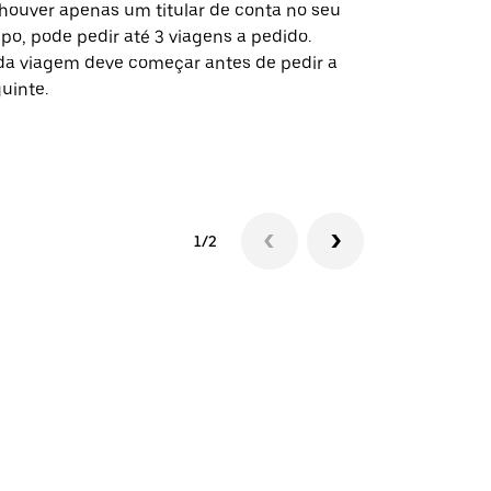
houver apenas um titular de conta no seu
A opção de s
po, pode pedir até 3 viagens a pedido.
determinado
a viagem deve começar antes de pedir a
locais de ev
uinte.
Ver disponib
1/2