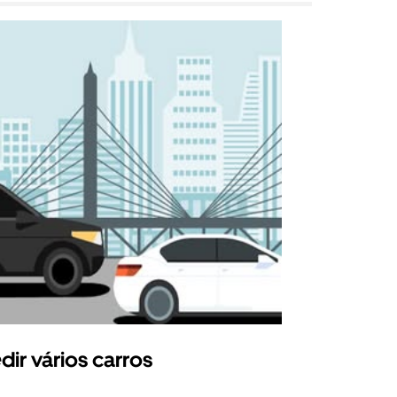
dir vários carros
Uber Shu