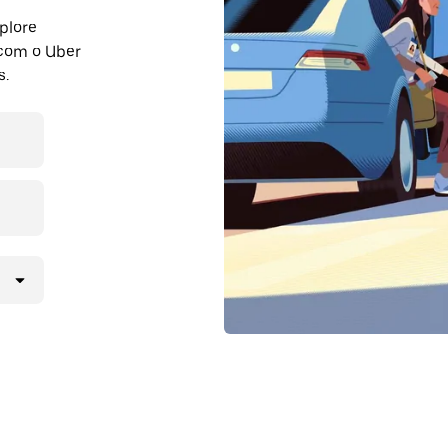
plore
 com o Uber
s.