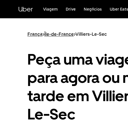
Avançar
para
Uber
Viagem
Drive
Negócios
Uber Eat
o
conteúdo
principal
França
>
Île-de-France
>
Villiers-Le-Sec
Peça uma via
para agora ou 
tarde em Villie
Le-Sec