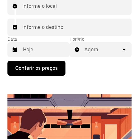
Informe o local
Informe o destino
Data
Horário
Agora
Pressione
Conferir os preços
a
seta
para
baixo
para
interagir
com
o
calendário
e
selecionar
uma
data.