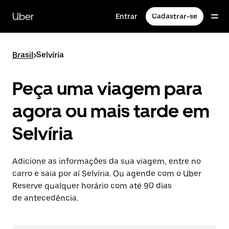
Pular
para
Uber
Entrar
Cadastrar-se
o
conteúdo
principal
Brasil
>
Selvíria
Peça uma viagem para
agora ou mais tarde em
Selvíria
Adicione as informações da sua viagem, entre no
carro e saia por aí Selvíria. Ou agende com o Uber
Reserve qualquer horário com até 90 dias
de antecedência.