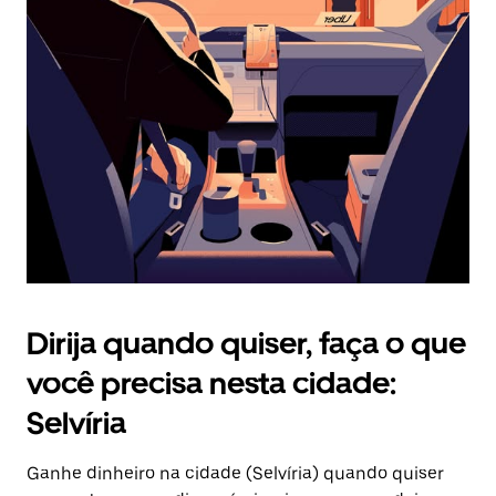
Pressione
a
tecla
“ESC”
para
fechar
o
calendário.
Dirija quando quiser, faça o que
você precisa nesta cidade:
Selvíria
Ganhe dinheiro na cidade (Selvíria) quando quiser