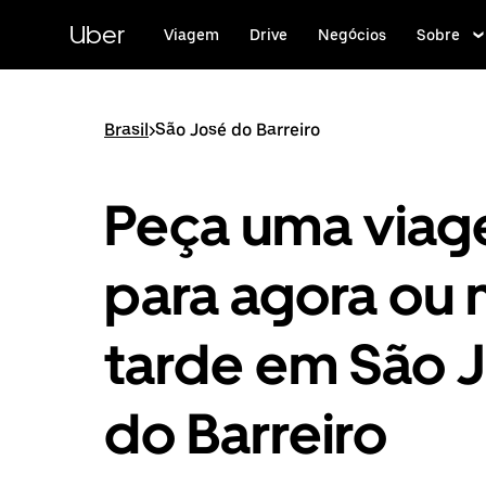
Pular
para
Uber
Viagem
Drive
Negócios
Sobre
o
conteúdo
principal
Brasil
>
São José do Barreiro
Peça uma via
para agora ou 
tarde em São 
do Barreiro