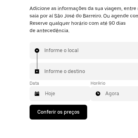
Adicione as informações da sua viagem, entre 
saia por aí São José do Barreiro. Ou agende co
Reserve qualquer horário com até 90 dias
de antecedência.
Informe o local
Informe o destino
Data
Horário
Agora
Pressione
Conferir os preços
a
seta
para
baixo
para