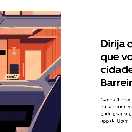
Dirija
que vo
cidade
Barrei
Ganhe dinheir
quiser com ent
pode usar seu
app da Uber.