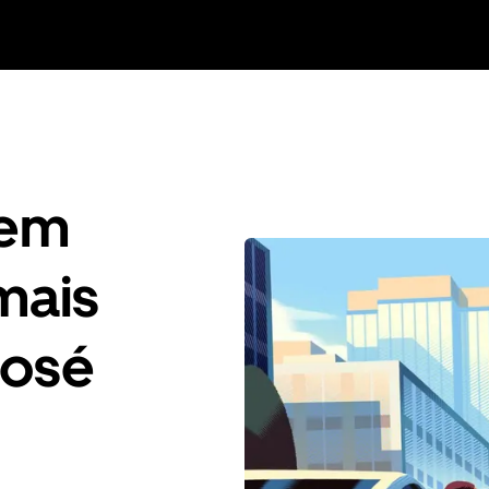
gem
mais
José