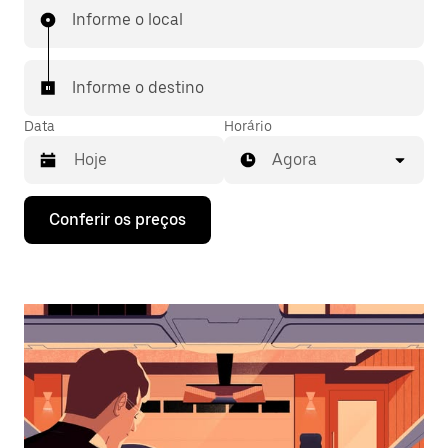
Informe o local
Informe o destino
Data
Horário
Agora
Pressione
Conferir os preços
a
seta
para
baixo
para
interagir
com
o
calendário
e
selecionar
uma
data.