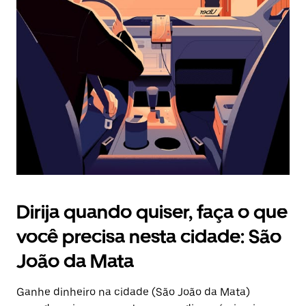
Pressione
a
tecla
“ESC”
para
fechar
o
calendário.
Dirija quando quiser, faça o que
você precisa nesta cidade: São
João da Mata
Ganhe dinheiro na cidade (São João da Mata)