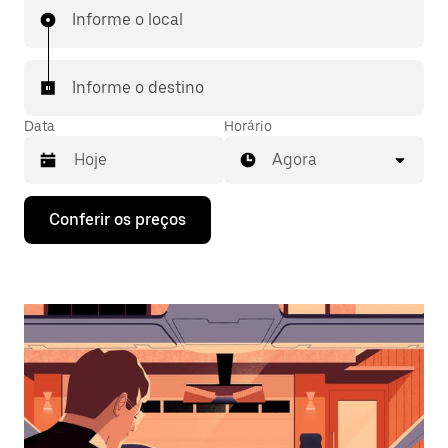
Informe o local
Informe o destino
Data
Horário
Agora
Pressione
Conferir os preços
a
seta
para
baixo
para
interagir
com
o
calendário
e
selecionar
uma
data.