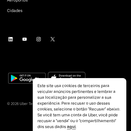
Aeroportos
Cidades
Este site usa cookies de terceiros para
veicular anúncios pertinentes e lembrar a
sua localização para personalizar a sua
experiência. Para recusar o uso desses
©
2026
Uber Technologies Inc.
cookies, selecione o botão "Recusar" abaixo.
Se você tem uma conta da Uber, você pode
recusar a "venda" ou o "compartilhamento"
dos seus dados
aqui
.