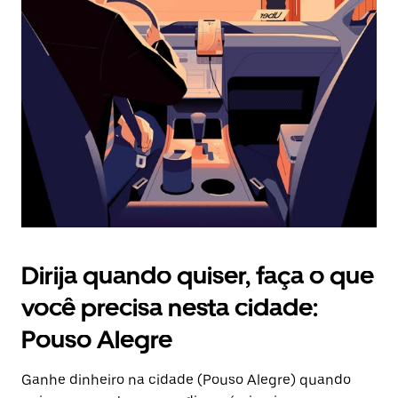
Pressione
a
tecla
“ESC”
para
fechar
o
calendário.
Dirija quando quiser, faça o que
você precisa nesta cidade:
Pouso Alegre
Ganhe dinheiro na cidade (Pouso Alegre) quando