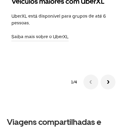
Veículos maiores com UberXL
Vi
UberXL está disponível para grupos de até 6
Ao c
pessoas.
sua 
adic
Saiba mais sobre o UberXL
dese
Saib
1/4
Viagens compartilhadas e