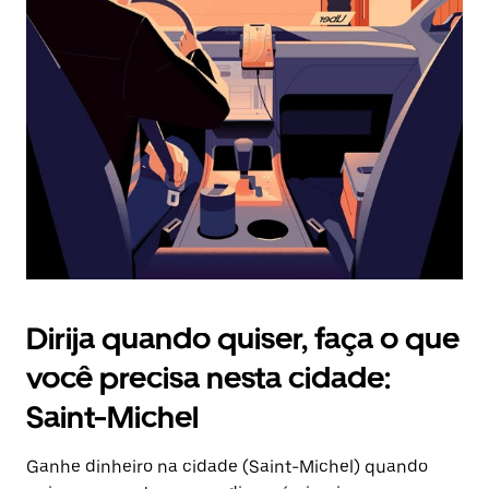
Pressione
a
tecla
“ESC”
para
fechar
o
calendário.
Dirija quando quiser, faça o que
você precisa nesta cidade:
Saint-Michel
Ganhe dinheiro na cidade (Saint-Michel) quando