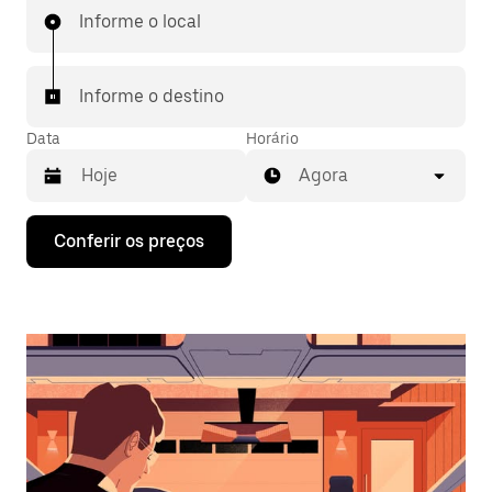
Informe o local
Informe o destino
Data
Horário
Agora
Pressione
Conferir os preços
a
seta
para
baixo
para
interagir
com
o
calendário
e
selecionar
uma
data.