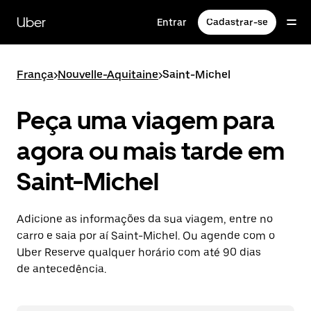
Pular
para
Uber
Entrar
Cadastrar-se
o
conteúdo
principal
França
>
Nouvelle-Aquitaine
>
Saint-Michel
Peça uma viagem para
agora ou mais tarde em
Saint-Michel
Adicione as informações da sua viagem, entre no
carro e saia por aí Saint-Michel. Ou agende com o
Uber Reserve qualquer horário com até 90 dias
de antecedência.