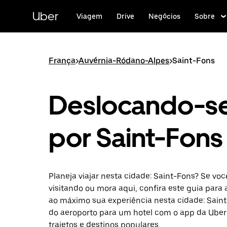
Pular
para
Uber
Viagem
Drive
Negócios
Sobre
o
conteúdo
principal
França
>
Auvérnia-Ródano-Alpes
>
Saint-Fons
Deslocando-s
por Saint-Fons
Planeja viajar nesta cidade: Saint-Fons? Se voc
visitando ou mora aqui, confira este guia para 
ao máximo sua experiência nesta cidade: Saint
do aeroporto para um hotel com o app da Uber
trajetos e destinos populares.