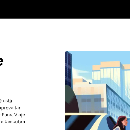
e
ê está
aproveitar
-Fons. Viaje
 e descubra