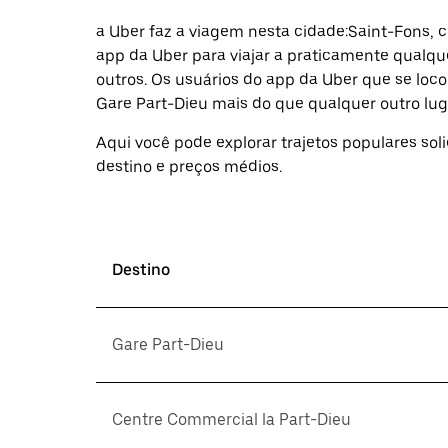
selecionar
uma
a Uber faz a viagem nesta cidade:Saint-Fons, 
data.
app da Uber para viajar a praticamente qualqu
Pressione
outros. ⁠Os usuários do app da Uber que se lo
a
tecla
Gare Part-Dieu mais do que qualquer outro lug
“ESC”
para
Aqui você pode explorar trajetos populares sol
fechar
destino e preços médios.
o
calendário.
Destino
Gare Part-Dieu
Centre Commercial la Part-Dieu