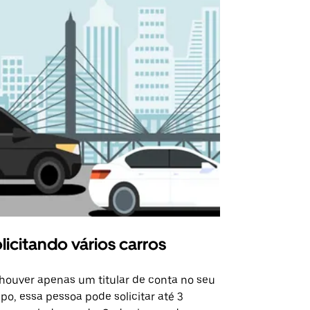
licitando vários carros
Uber Shu
houver apenas um titular de conta no seu
A opção Shut
po, essa pessoa pode solicitar até 3
selecionadas