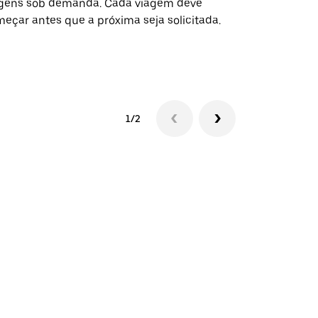
gens sob demanda. Cada viagem deve
eventos espe
eçar antes que a próxima seja solicitada.
Verifique a 
1/2