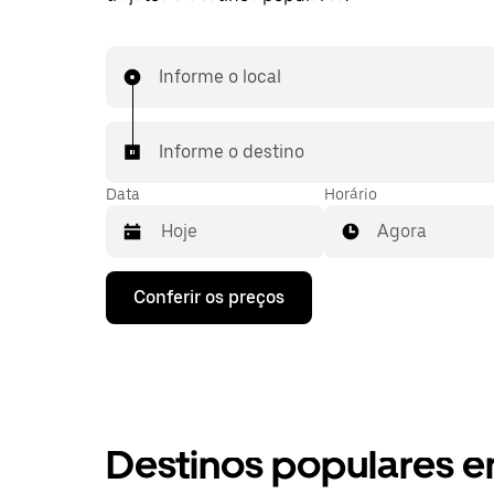
Informe o local
Informe o destino
Data
Horário
Agora
Pressione
Conferir os preços
a
seta
para
baixo
para
interagir
com
o
Destinos populares e
calendário
e