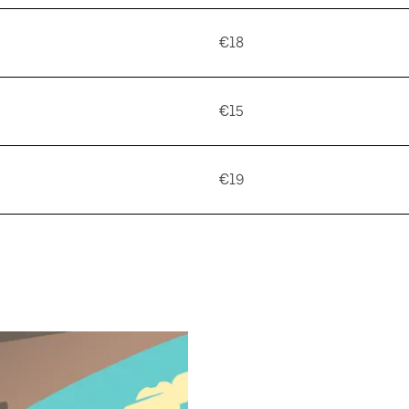
€18
€15
€19