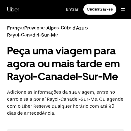
Pular
para
Uber
Entrar
Cadastrar-se
o
conteúdo
principal
França
>
Provence-Alpes-Côte d'Azur
>
Rayol-Canadel-Sur-Me
Peça uma viagem para
agora ou mais tarde em
Rayol-Canadel-Sur-Me
Adicione as informações da sua viagem, entre no
carro e saia por aí Rayol-Canadel-Sur-Me. Ou agende
com o Uber Reserve qualquer horário com até 90
dias de antecedência.