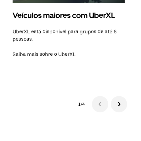
Veículos maiores com UberXL
Vi
UberXL está disponível para grupos de até 6
Ao c
pessoas.
sua 
adic
Saiba mais sobre o UberXL
dese
Saib
1/4