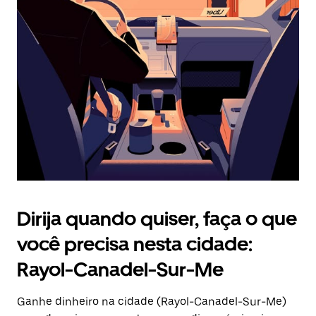
Pressione
a
tecla
“ESC”
para
fechar
o
calendário.
Dirija quando quiser, faça o que
você precisa nesta cidade:
Rayol-Canadel-Sur-Me
Ganhe dinheiro na cidade (Rayol-Canadel-Sur-Me)