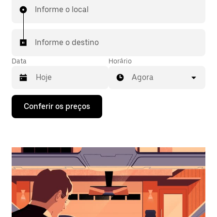
Informe o local
Informe o destino
Data
Horário
Agora
Pressione
Conferir os preços
a
seta
para
baixo
para
interagir
com
o
calendário
e
selecionar
uma
data.