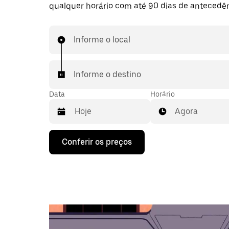
qualquer horário com até 90 dias de antecedên
Informe o local
Informe o destino
Data
Horário
Agora
Pressione
Conferir os preços
a
seta
para
baixo
para
interagir
com
o
calendário
e