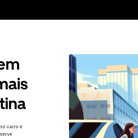
gem
mais
tina
no carro e
eserve