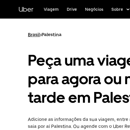
Pular
para
Uber
Viagem
Drive
Negócios
Sobre
o
conteúdo
principal
Brasil
>
Palestina
Peça uma via
para agora ou 
tarde em Pales
Adicione as informações da sua viagem, entre 
saia por aí Palestina. Ou agende com o Uber R