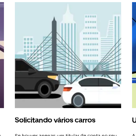
Solicitando vários carros
U
a
Se houver apenas um titular de conta no seu
A