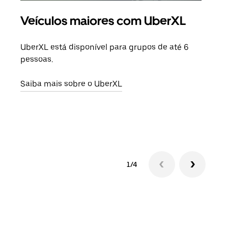
Veículos maiores com UberXL
Vi
UberXL está disponível para grupos de até 6
Ao c
pessoas.
sua 
adic
Saiba mais sobre o UberXL
dese
Saib
1/4