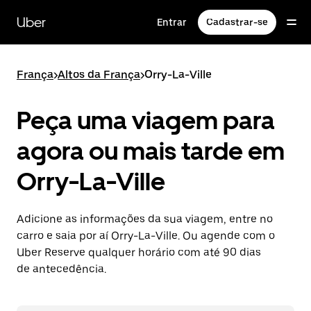
Pular
para
Uber
Entrar
Cadastrar-se
o
conteúdo
principal
França
>
Altos da França
>
Orry-La-Ville
Peça uma viagem para
agora ou mais tarde em
Orry-La-Ville
Adicione as informações da sua viagem, entre no
carro e saia por aí Orry-La-Ville. Ou agende com o
Uber Reserve qualquer horário com até 90 dias
de antecedência.