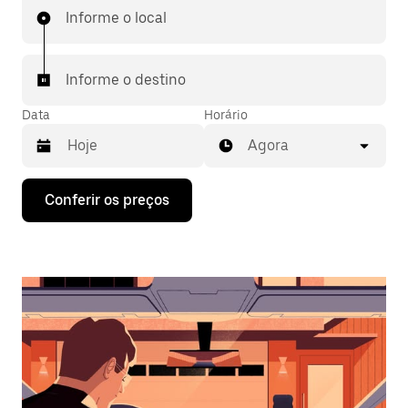
Informe o local
Informe o destino
Data
Horário
Agora
Pressione
Conferir os preços
a
seta
para
baixo
para
interagir
com
o
calendário
e
selecionar
uma
data.