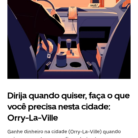
Pressione
a
tecla
“ESC”
para
fechar
o
calendário.
Dirija quando quiser, faça o que
você precisa nesta cidade:
Orry-La-Ville
Ganhe dinheiro na cidade (Orry-La-Ville) quando