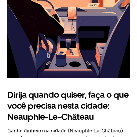
Pressione
a
tecla
“ESC”
para
fechar
o
calendário.
Dirija quando quiser, faça o que
você precisa nesta cidade:
Neauphle-Le-Château
Ganhe dinheiro na cidade (Neauphle-Le-Château)