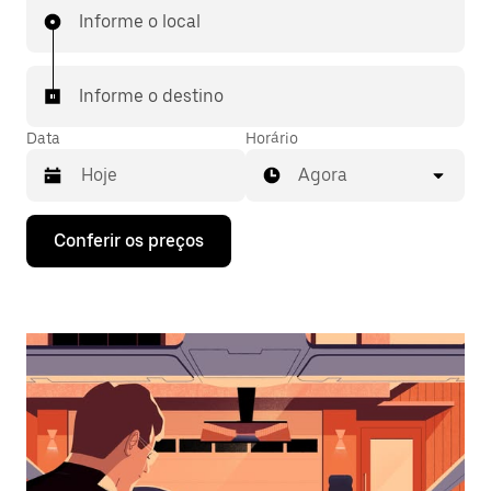
Informe o local
Informe o destino
Data
Horário
Agora
Pressione
Conferir os preços
a
seta
para
baixo
para
interagir
com
o
calendário
e
selecionar
uma
data.