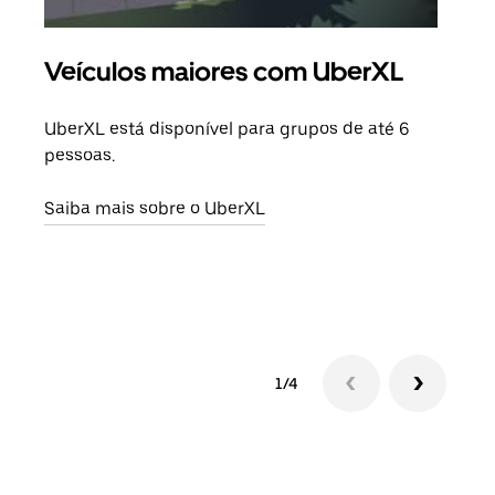
Veículos maiores com UberXL
Vi
UberXL está disponível para grupos de até 6
Ao c
pessoas.
sua 
adic
Saiba mais sobre o UberXL
dese
Saib
1/4