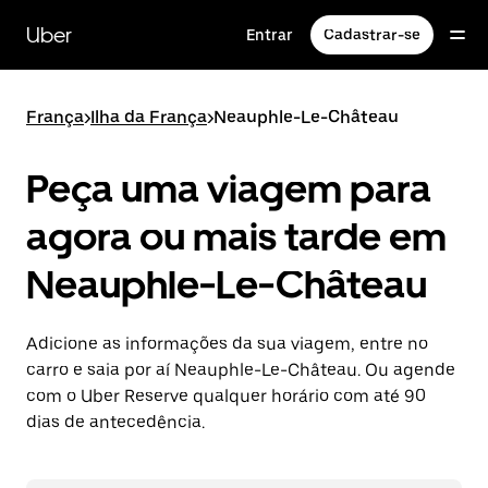
Pular
para
Uber
Entrar
Cadastrar-se
o
conteúdo
principal
França
>
Ilha da França
>
Neauphle-Le-Château
Peça uma viagem para
agora ou mais tarde em
Neauphle-Le-Château
Adicione as informações da sua viagem, entre no
carro e saia por aí Neauphle-Le-Château. Ou agende
com o Uber Reserve qualquer horário com até 90
dias de antecedência.