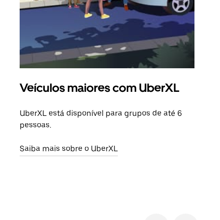
Veículos maiores com UberXL
Vi
UberXL está disponível para grupos de até 6
Ao c
pessoas.
sua 
adic
Saiba mais sobre o UberXL
dese
Saib