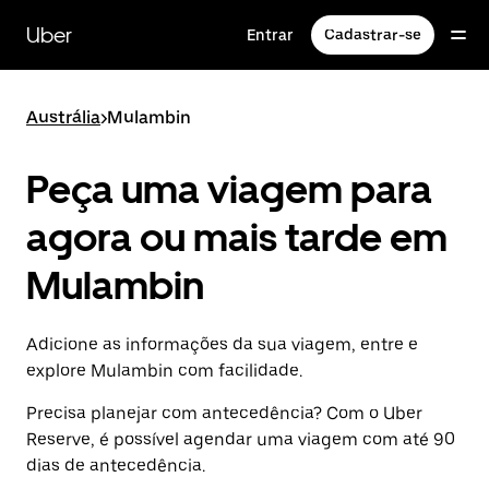
Pular
para
Uber
Entrar
Cadastrar-se
o
conteúdo
principal
Austrália
>
Mulambin
Peça uma viagem para
agora ou mais tarde em
Mulambin
Adicione as informações da sua viagem, entre e
explore Mulambin com facilidade.
Precisa planejar com antecedência? Com o Uber
Reserve, é possível agendar uma viagem com até 90
dias de antecedência.