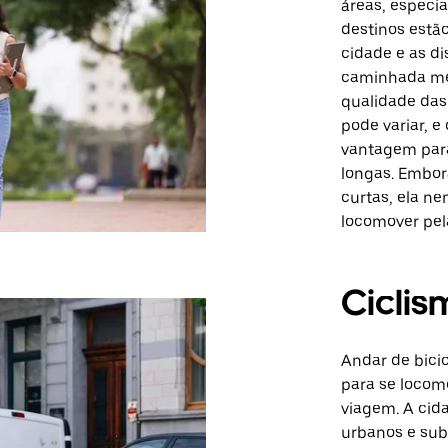
áreas, especi
destinos estã
cidade e as d
caminhada men
qualidade das
pode variar, e
vantagem para
longas. Embor
curtas, ela n
locomover pel
Ciclis
Andar de bici
para se locom
viagem. A ci
urbanos e sub