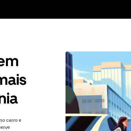
gem
mais
nia
no carro e
serve