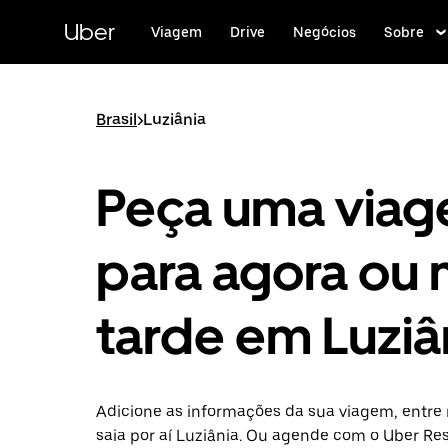
Pular
para
Uber
Viagem
Drive
Negócios
Sobre
o
conteúdo
principal
Brasil
>
Luziânia
Peça uma via
para agora ou 
tarde em Luziâ
Adicione as informações da sua viagem, entre 
saia por aí Luziânia. Ou agende com o Uber Re