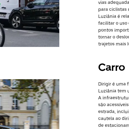
vias adequadas
para ciclista
Luziânia é re
facilitar o uso
pontos import
tornar o desl
trajetos mais 
Carro
Dirigir é uma 
Luziânia tem 
A infraestrutu
são acessíveis
estrada, inclu
cautela ao dir
de estacionam