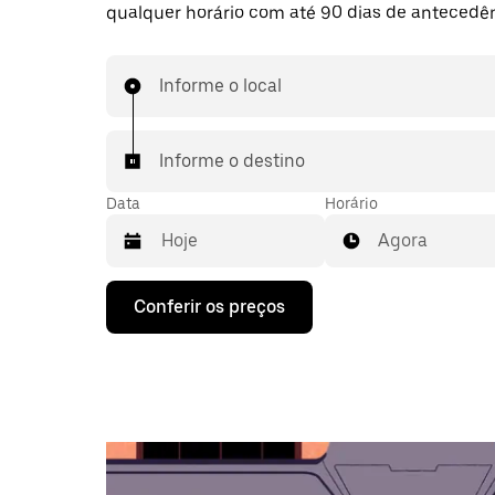
qualquer horário com até 90 dias de antecedên
Informe o local
Informe o destino
Data
Horário
Agora
Pressione
Conferir os preços
a
seta
para
baixo
para
interagir
com
o
calendário
e