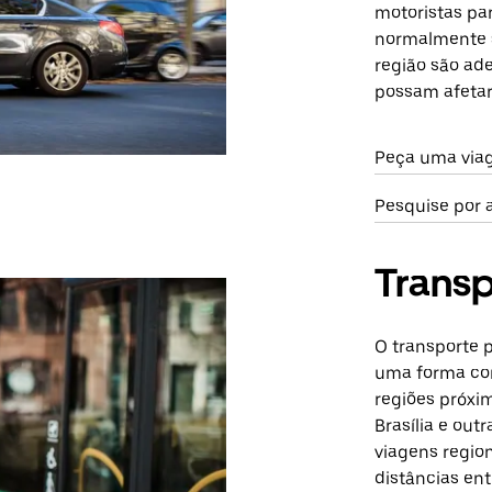
motoristas par
normalmente s
região são ad
possam afetar 
Peça uma via
Pesquise por 
Transp
O transporte p
uma forma com
regiões próxi
Brasília e out
viagens region
distâncias en