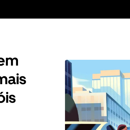
gem
mais
óis