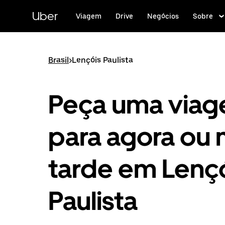
Pular
para
Uber
Viagem
Drive
Negócios
Sobre
o
conteúdo
principal
Brasil
>
Lençóis Paulista
Peça uma via
para agora ou 
tarde em Lenç
Paulista