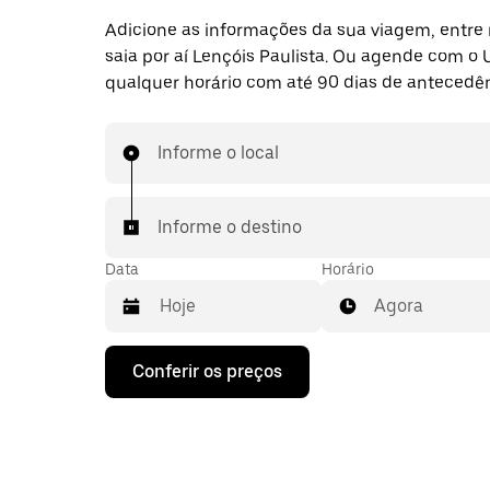
Adicione as informações da sua viagem, entre 
saia por aí Lençóis Paulista. Ou agende com o
qualquer horário com até 90 dias de antecedên
Informe o local
Informe o destino
Data
Horário
Agora
Pressione
Conferir os preços
a
seta
para
baixo
para
interagir