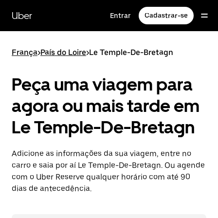
Pular
para
Uber
Entrar
Cadastrar-se
o
conteúdo
principal
França
>
País do Loire
>
Le Temple-De-Bretagn
Peça uma viagem para
agora ou mais tarde em
Le Temple-De-Bretagn
Adicione as informações da sua viagem, entre no
carro e saia por aí Le Temple-De-Bretagn. Ou agende
com o Uber Reserve qualquer horário com até 90
dias de antecedência.