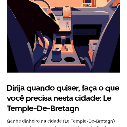
Pressione
a
tecla
“ESC”
para
fechar
o
calendário.
Dirija quando quiser, faça o que
você precisa nesta cidade: Le
Temple-De-Bretagn
Ganhe dinheiro na cidade (Le Temple-De-Bretagn)