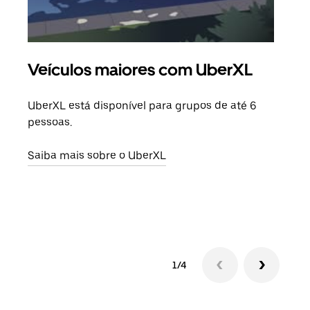
Veículos maiores com UberXL
Vi
UberXL está disponível para grupos de até 6
Ao c
pessoas.
sua 
adic
Saiba mais sobre o UberXL
dese
Saib
1/4