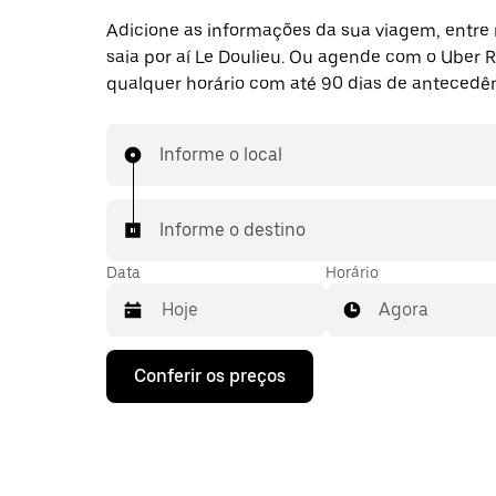
Adicione as informações da sua viagem, entre 
saia por aí Le Doulieu. Ou agende com o Uber 
qualquer horário com até 90 dias de antecedên
Informe o local
Informe o destino
Data
Horário
Agora
Pressione
Conferir os preços
a
seta
para
baixo
para
interagir