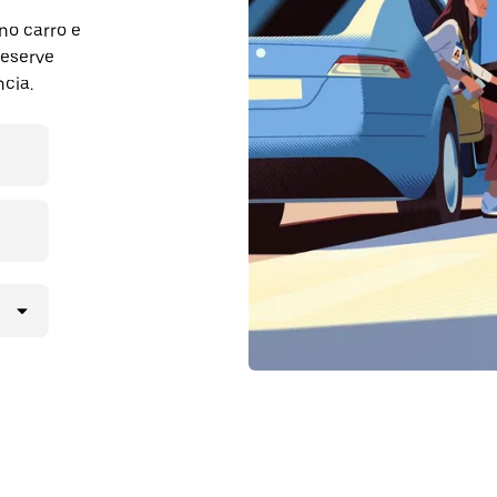
no carro e
Reserve
cia.