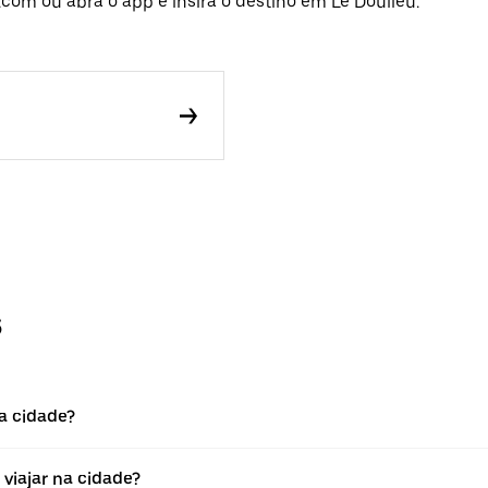
com ou abra o app e insira o destino em Le Doulieu.
s
na cidade?
 viajar na cidade?