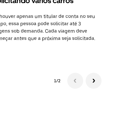
licitando vários carros
Uber Shu
houver apenas um titular de conta no seu
A opção Shut
po, essa pessoa pode solicitar até 3
selecionadas
gens sob demanda. Cada viagem deve
eventos espe
eçar antes que a próxima seja solicitada.
Verifique a 
1/2