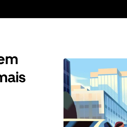
gem
mais