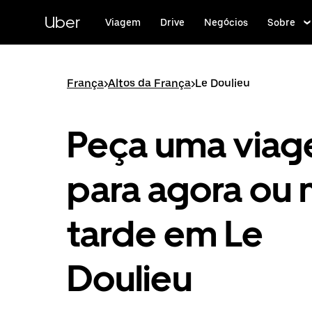
Pular
para
Uber
Viagem
Drive
Negócios
Sobre
o
conteúdo
principal
França
>
Altos da França
>
Le Doulieu
Peça uma via
para agora ou 
tarde em Le
Doulieu