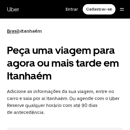
Pular
para
Uber
Entrar
Cadastrar-se
o
conteúdo
principal
Brasil
>
Itanhaém
Peça uma viagem para
agora ou mais tarde em
Itanhaém
Adicione as informações da sua viagem, entre no
carro e saia por aí Itanhaém. Ou agende com o Uber
Reserve qualquer horário com até 90 dias
de antecedência.