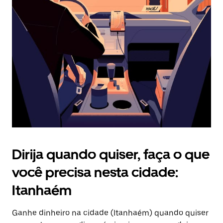
Pressione
a
tecla
“ESC”
para
fechar
o
calendário.
Dirija quando quiser, faça o que
você precisa nesta cidade:
Itanhaém
Ganhe dinheiro na cidade (Itanhaém) quando quiser