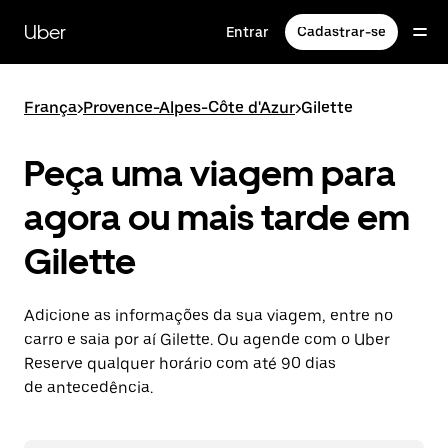
Pular
para
Uber
Entrar
Cadastrar-se
o
conteúdo
principal
França
>
Provence-Alpes-Côte d'Azur
>
Gilette
Peça uma viagem para
agora ou mais tarde em
Gilette
Adicione as informações da sua viagem, entre no
carro e saia por aí Gilette. Ou agende com o Uber
Reserve qualquer horário com até 90 dias
de antecedência.