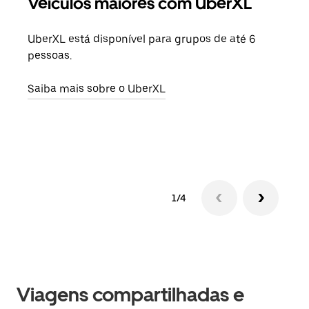
Veículos maiores com UberXL
Vi
UberXL está disponível para grupos de até 6
Ao c
pessoas.
sua 
adic
Saiba mais sobre o UberXL
dese
Saib
1/4
Viagens compartilhadas e