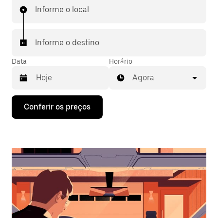
Informe o local
Informe o destino
Data
Horário
Agora
Pressione
Conferir os preços
a
seta
para
baixo
para
interagir
com
o
calendário
e
selecionar
uma
data.