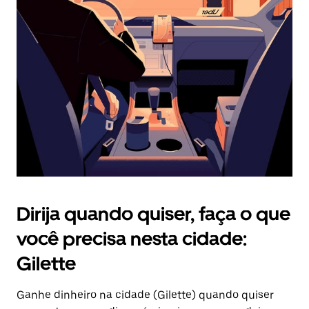
Pressione
a
tecla
“ESC”
para
fechar
o
calendário.
Dirija quando quiser, faça o que
você precisa nesta cidade:
Gilette
Ganhe dinheiro na cidade (Gilette) quando quiser