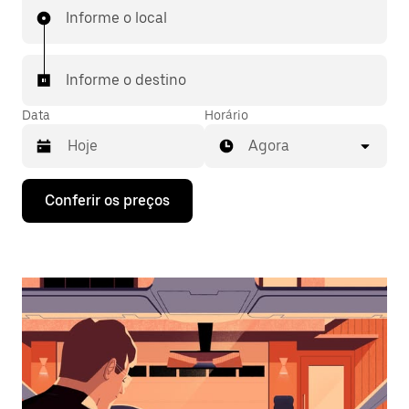
Informe o local
Informe o destino
Data
Horário
Agora
Pressione
Conferir os preços
a
seta
para
baixo
para
interagir
com
o
calendário
e
selecionar
uma
data.