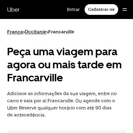
Pular
para
Uber
Entrar
Cadastrar-se
o
conteúdo
principal
França
>
Occitanie
>
Francarville
Peça uma viagem para
agora ou mais tarde em
Francarville
Adicione as informações da sua viagem, entre no
carro e saia por aí Francarville. Ou agende com o
Uber Reserve qualquer horário com até 90 dias
de antecedência.