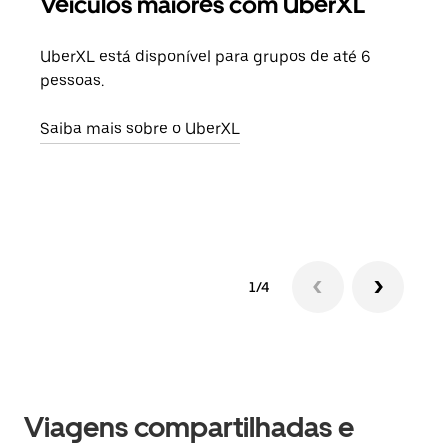
Veículos maiores com UberXL
Vi
UberXL está disponível para grupos de até 6
Ao c
pessoas.
sua 
adic
Saiba mais sobre o UberXL
dese
Saib
1/4
Viagens compartilhadas e