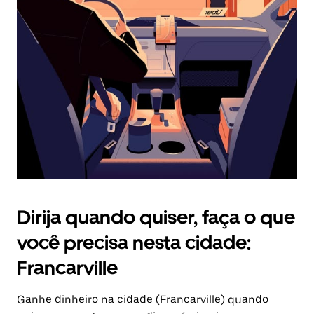
Pressione
a
tecla
“ESC”
para
fechar
o
calendário.
Dirija quando quiser, faça o que
você precisa nesta cidade:
Francarville
Ganhe dinheiro na cidade (Francarville) quando