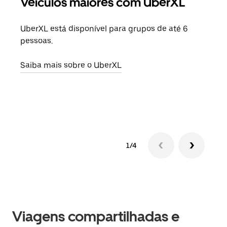
Veículos maiores com UberXL
Vi
UberXL está disponível para grupos de até 6
Ao c
pessoas.
sua 
adic
Saiba mais sobre o UberXL
dese
Saib
1/4
Viagens compartilhadas e