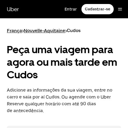
Pular
para
Uber
Entrar
Cadastrar-se
o
conteúdo
principal
França
>
Nouvelle-Aquitaine
>
Cudos
Peça uma viagem para
agora ou mais tarde em
Cudos
Adicione as informações da sua viagem, entre no
carro e saia por aí Cudos. Ou agende com o Uber
Reserve qualquer horário com até 90 dias
de antecedência.