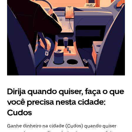
Pressione
a
tecla
“ESC”
para
fechar
o
calendário.
Dirija quando quiser, faça o que
você precisa nesta cidade:
Cudos
Ganhe dinheiro na cidade (Cudos) quando quiser