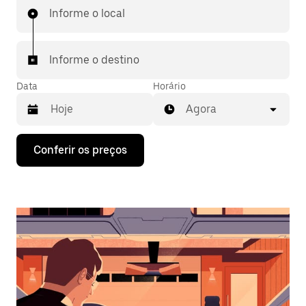
Informe o local
Informe o destino
Data
Horário
Agora
Pressione
Conferir os preços
a
seta
para
baixo
para
interagir
com
o
calendário
e
selecionar
uma
data.