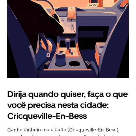
Pressione
a
tecla
“ESC”
para
fechar
o
calendário.
Dirija quando quiser, faça o que
você precisa nesta cidade:
Cricqueville-En-Bess
Ganhe dinheiro na cidade (Cricqueville-En-Bess)