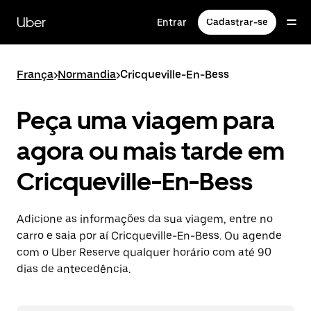
Pular
para
Uber
Entrar
Cadastrar-se
o
conteúdo
principal
França
>
Normandia
>
Cricqueville-En-Bess
Peça uma viagem para
agora ou mais tarde em
Cricqueville-En-Bess
Adicione as informações da sua viagem, entre no
carro e saia por aí Cricqueville-En-Bess. Ou agende
com o Uber Reserve qualquer horário com até 90
dias de antecedência.