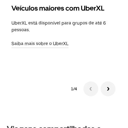
Veículos maiores com UberXL
Vi
UberXL está disponível para grupos de até 6
Ao c
pessoas.
sua 
adic
Saiba mais sobre o UberXL
dese
Saib
1/4