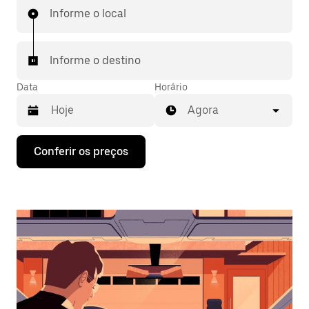
Informe o local
Informe o destino
Data
Horário
Agora
Pressione
Conferir os preços
a
seta
para
baixo
para
interagir
com
o
calendário
e
selecionar
uma
data.