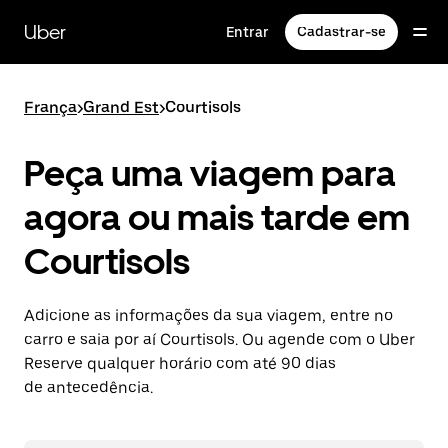
Pular
para
Uber
Entrar
Cadastrar-se
o
conteúdo
principal
França
>
Grand Est
>
Courtisols
Peça uma viagem para
agora ou mais tarde em
Courtisols
Adicione as informações da sua viagem, entre no
carro e saia por aí Courtisols. Ou agende com o Uber
Reserve qualquer horário com até 90 dias
de antecedência.