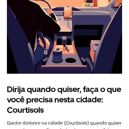
Pressione
a
tecla
“ESC”
para
fechar
o
calendário.
Dirija quando quiser, faça o que
você precisa nesta cidade:
Courtisols
Ganhe dinheiro na cidade (Courtisols) quando quiser