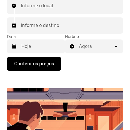
Informe o local
Informe o destino
Data
Horário
Agora
Pressione
Conferir os preços
a
seta
para
baixo
para
interagir
com
o
calendário
e
selecionar
uma
data.