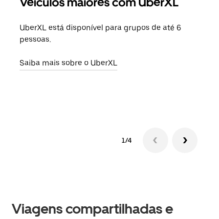
Veículos maiores com UberXL
Vi
UberXL está disponível para grupos de até 6
Ao c
pessoas.
sua 
adic
Saiba mais sobre o UberXL
dese
Saib
1/4
Viagens compartilhadas e