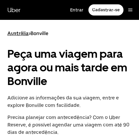
Pular
para
Uber
Entrar
Cadastrar-se
o
conteúdo
principal
Austrália
>
Bonville
Peça uma viagem para
agora ou mais tarde em
Bonville
Adicione as informações da sua viagem, entre e
explore Bonville com facilidade.
Precisa planejar com antecedência? Com o Uber
Reserve, é possível agendar uma viagem com até 90
dias de antecedência.