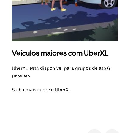
Veículos maiores com UberXL
Vi
UberXL está disponível para grupos de até 6
Ao c
pessoas.
sua 
adic
Saiba mais sobre o UberXL
dese
Saib