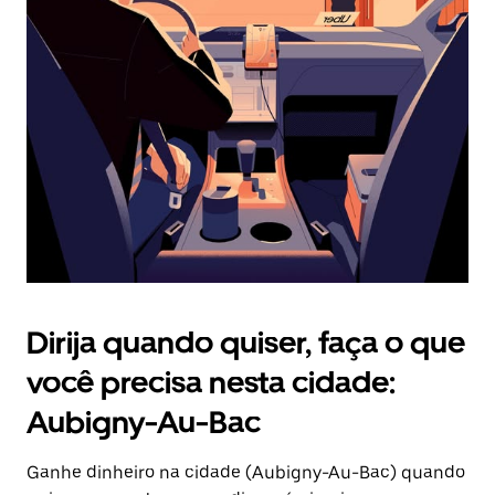
Pressione
a
tecla
“ESC”
para
fechar
o
calendário.
Dirija quando quiser, faça o que
você precisa nesta cidade:
Aubigny-Au-Bac
Ganhe dinheiro na cidade (Aubigny-Au-Bac) quando