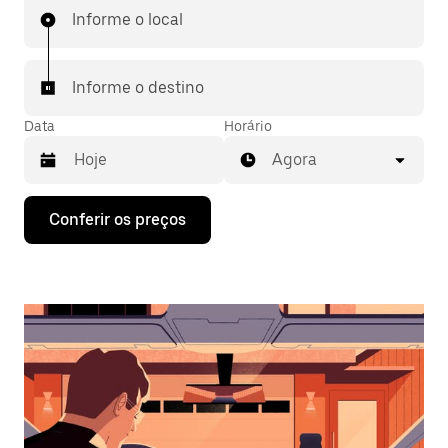
Informe o local
Informe o destino
Data
Horário
Agora
Pressione
Conferir os preços
a
seta
para
baixo
para
interagir
com
o
calendário
e
selecionar
uma
data.