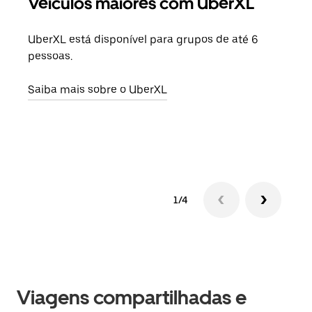
Veículos maiores com UberXL
Vi
UberXL está disponível para grupos de até 6
Ao c
pessoas.
sua 
adic
Saiba mais sobre o UberXL
dese
Saib
1/4
Viagens compartilhadas e