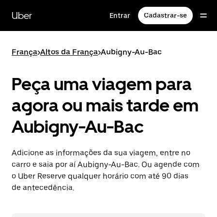
Pular
para
Uber
Entrar
Cadastrar-se
o
conteúdo
principal
França
>
Altos da França
>
Aubigny-Au-Bac
Peça uma viagem para
agora ou mais tarde em
Aubigny-Au-Bac
Adicione as informações da sua viagem, entre no
carro e saia por aí Aubigny-Au-Bac. Ou agende com
o Uber Reserve qualquer horário com até 90 dias
de antecedência.