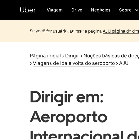
Pular
para
Uber
Viagem
Drive
Negócios
Sobre
o
conteúdo
principal
Se você for usuário, acesse a página
AJU página de des
Página inicial
>
Dirigir
>
Noções básicas de dire
>
Viagens de ida e volta do aeroporto
> AJU
Dirigir em:
Aeroporto
Internacional 