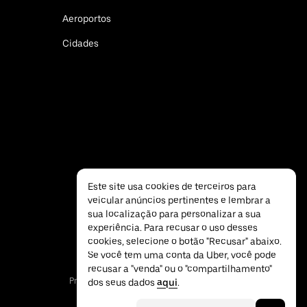
Aeroportos
Cidades
Este site usa cookies de terceiros para
veicular anúncios pertinentes e lembrar a
sua localização para personalizar a sua
experiência. Para recusar o uso desses
cookies, selecione o botão "Recusar" abaixo.
Se você tem uma conta da Uber, você pode
recusar a "venda" ou o "compartilhamento"
Privacidade
Acessibilidade
Termos
dos seus dados
aqui
.