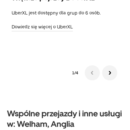
UberXL jest dostępny dla grup do 6 osób.
Gdy 
prze
Dowiedz się więcej o UberXL
doda
Dowi
1/4
Wspólne przejazdy i inne usługi
w: Welham, Anglia