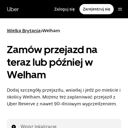
Przejdź
do
Uber
Zaloguj się
Zarejestruj się
głównej
zawartości
Wielka Brytania
>
Welham
Zamów przejazd na
teraz lub później w
Welham
Dodaj szczegóły przejazdu, wsiadaj i jedź po mieście i
okolicy Welham. Możesz też zaplanować przejazd z
Uber Reserve z nawet 90-dniowym wyprzedzeniem.
Wpisz lokalizację