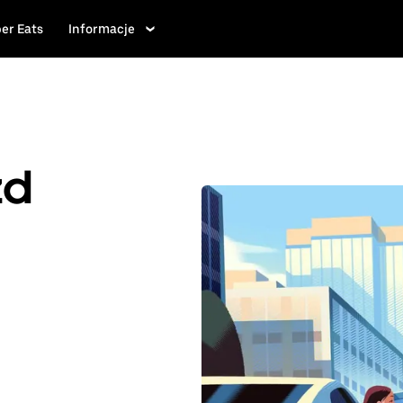
er Eats
Informacje
zd