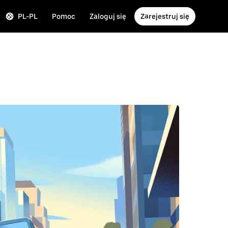
PL-PL
Pomoc
Zaloguj się
Zarejestruj się