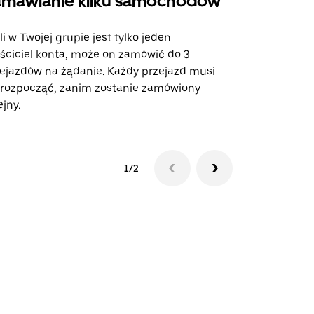
mawianie kilku samochodów
Uber Shu
li w Twojej grupie jest tylko jeden
Opcja Shutt
ściciel konta, może on zamówić do 3
trasach lot
ejazdów na żądanie. Każdy przejazd musi
miejscach w
 rozpocząć, zanim zostanie zamówiony
ejny.
Zobacz dost
1/2