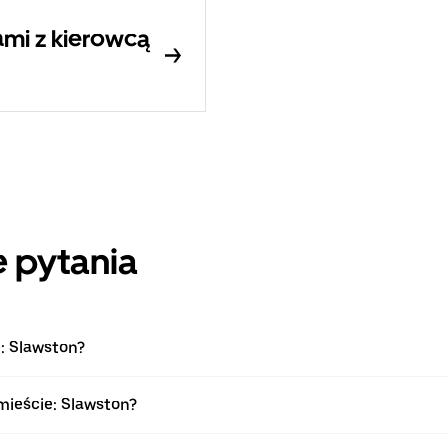
mi z kierowcą
 pytania
: Slawston?
mieście: Slawston?