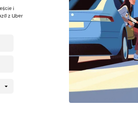
eście i
azd z Uber