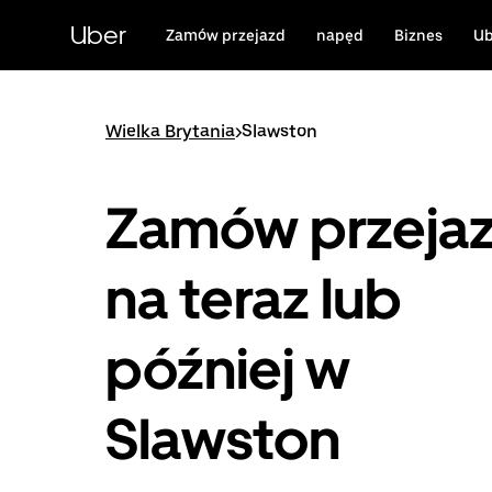
Przejdź
do
Uber
Zamów przejazd
napęd
Biznes
Ub
głównej
zawartości
Wielka Brytania
>
Slawston
Zamów przeja
na teraz lub
później w
Slawston