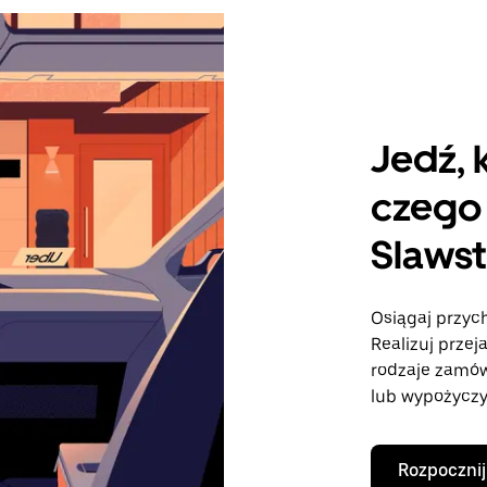
Jedź, 
czego 
Slaws
Osiągaj przych
Realizuj przej
rodzaje zamó
lub wypożyczy
Rozpocznij