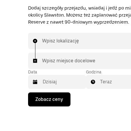
Dodaj szczegóły przejazdu, wsiadaj i jedź po mi
okolicy Slawston. Możesz też zaplanować przej
Reserve z nawet 90-dniowym wyprzedzeniem.
Wpisz lokalizację
Wpisz miejsce docelowe
Data
Godzina
Teraz
Naciśnij
Zobacz ceny
klawisz
strzałki
w dół,
aby
przejść
do